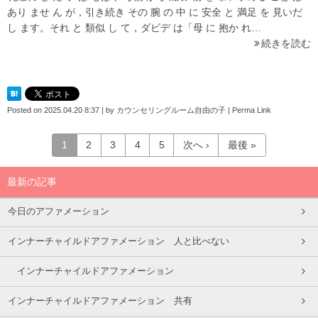
あり ませ ん が，引き続き その 腕 の 中 に 安全 と 満足 を 見いだ
し ます。それ と 類似 し て，ダビデ は「母 に 抱か れ…
続きを読む
Posted on
2025.04.20 8:37
|
by
カウンセリングルーム自由の子
|
Perma Link
1
2
3
4
5
次へ ›
最後 »
最新の記事
今日のアファメーション
インナーチャイルドアファメーション 人と比べない
インナーチャイルドアファメーション
インナーチャイルドアファメーション 共有