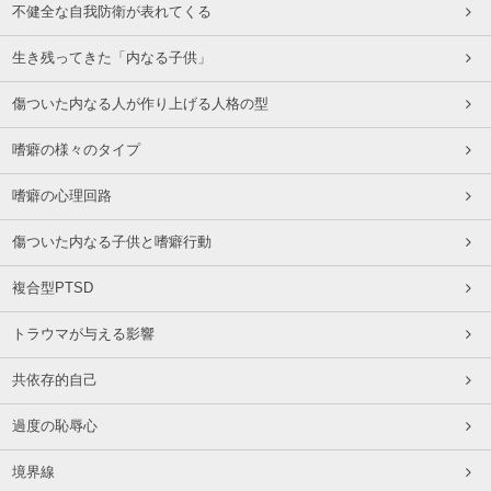
不健全な自我防衛が表れてくる
生き残ってきた「内なる子供」
傷ついた内なる人が作り上げる人格の型
嗜癖の様々のタイプ
嗜癖の心理回路
傷ついた内なる子供と嗜癖行動
複合型PTSD
トラウマが与える影響
共依存的自己
過度の恥辱心
境界線