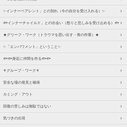
✨インナーペアレント」との別れ（今の自分を受け入れる）✨
🐟インナーチャイルド」との出会い（怒りと悲しみを受け止める）🐟
★グリーフ・ワーク（トラウマを思い出す・喪の作業）★
✨「エンパワメント」ということ✨
🐟🐟身近に仲間を作る🐟🐟
⚜グループ・ワーク⚜
安全な場の発見と確保
カミング・アウト
回復の苦しみは無駄ではない
気づきの出現