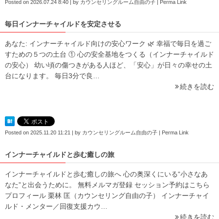
Posted on
2026.07.24 8:40
|
by
カウンセリングルーム自由の子
|
Perma Link
毎日インナーチャイルドを安定させる
あなた: インナーチャイルド向けの安心ワーク 🌿 幸福で毎日を過ご
すための５つの土台 ① 心の安全基地をつくる（インナーチャイルド
の安心） 幼い頃の傷つきがある人ほど、「安心」が日々の幸せの土
台になります。 毎日3分で良…
続きを読む
Posted on
2025.11.20 11:21
|
by
カウンセリングルーム自由の子
|
Perma Link
インナーチャイルドと歩む癒しの旅
インナーチャイルドと歩む癒しの旅へ 心の奥深くにいる“小さなあ
なた”と出会うために。 無料メルマガ登録 セッション予約はこちら
プロフィール 栗林 匡（カウンセリング自由の子） インナーチャイ
ルド・メンター／回復支援カウ…
続きを読む