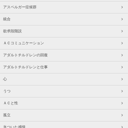
アスペルガー症候群
統合
欲求段階説
ＡＣコミュニケーション
アダルトチルドレンの回復
アダルトチルドレンと仕事
心
うつ
ＡＣと性
孤立
氷ついた感情