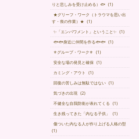
(1)
りと悲しみを受け止める）🐟
★グリーフ・ワーク（トラウマを思い出
(1)
す・喪の作業）★
(1)
✨「エンパワメント」ということ✨
(1)
🐟🐟身近に仲間を作る🐟🐟
(1)
⚜グループ・ワーク⚜
(1)
安全な場の発見と確保
(1)
カミング・アウト
(1)
回復の苦しみは無駄ではない
(2)
気づきの出現
(1)
不健全な自我防衛が表れてくる
(1)
生き残ってきた「内なる子供」
傷ついた内なる人が作り上げる人格の型
(1)