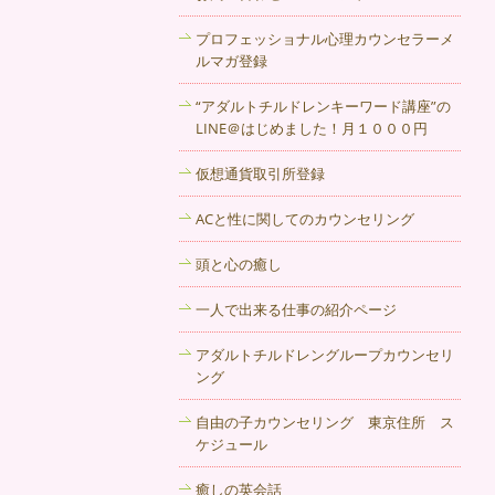
ますし、プライバシーをしっかり守って
くれるので安心です。
プロフェッショナル心理カウンセラーメ
ルマガ登録
2017年9月20日
“アダルトチルドレンキーワード講座”の
ストレスや悩みを抱えているのはつらい
LINE＠はじめました！月１０００円
ことですが、秋田には心理相談のできる
カウンセリングルームがあります。まず
仮想通貨取引所登録
は悩みを話すこと、そして解決の方法を
考えていくことや同じような悩みを持つ
ACと性に関してのカウンセリング
人同士で悩みを分かち合うことで現在の
状況を受け入れていくことにつながりま
頭と心の癒し
す。
一人で出来る仕事の紹介ページ
2017年9月13日
アダルトチルドレングループカウンセリ
秋田にあるカウンセリング 音楽カフェ
ング
自由の子!のカウンセラーは自身もトラウ
マを経験し、克服した経験がありますの
自由の子カウンセリング 東京住所 ス
で親身になってもらえます。
ケジュール
2017年9月6日
癒しの英会話