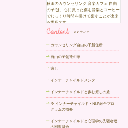
秋田のカウンセリング 音楽カフェ 自由
の子!は、心に負った傷を音楽とコーヒー
でじっくり時間を掛けて癒すことが出来
る場所です。
2017年12月6日
心の中でもやもやしている悩み、話すこ
カウンセリング自由の子新住所
とでラクになる場合もあります。心理カ
ウンセリング 千葉のカウンセリングルー
自由の子創造の家
ムまでお気軽にどうぞ。
癒し
2017年11月29日
インナーチャイルドメンター
仕事、恋愛、人間関係、自分自身・・・
秋田のカウンセリング 音楽カフェ 自由
インナーチャイルドと歩む癒しの旅
の子 !はあなたの悩み、心の声に真剣に
耳を傾けます。
🔷 インナーチャイルド × NLP融合プロ
グラムの概要
2017年11月21日
インナーチャイルドと心理学の先駆者達
秋田市にある自由の子は心に深く傷を持
の回復融合