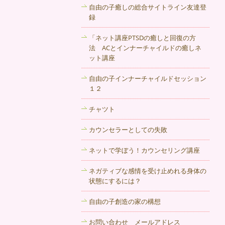
2017年10月11日
自由の子癒しの総合サイトライン友達登
録
日々、生きづらさを抱えていたり、人間
関係を上手く構築できないといった悩み
「ネット講座PTSDの癒しと回復の方
をお持ちの方も多いと思います。その苦
法 ACとインナーチャイルドの癒しネ
しみの元は何かに気付き、乗り越えてい
ット講座
くためのサポートを秋田のカウンセリン
グ 音楽カフェ 自由の子 !では行っていま
自由の子インナーチャイルドセッション
す。
１２
2017年10月4日
チャツト
自分は価値がない、死にたい、消えた
カウンセラーとしての失敗
い、居場所がないなどと思いつめていま
せんか？秋田もカウンセリングできると
ネットで学ぼう！カウンセリング講座
ころがあるので、早めに相談しましょ
う。
ネガティブな感情を受け止めれる身体の
状態にするには？
2017年9月27日
自由の子創造の家の構想
秋田の電話カウンセリングでは、カウン
セラーが親身になって話しを聞いてくれ
お問い合わせ メールアドレス