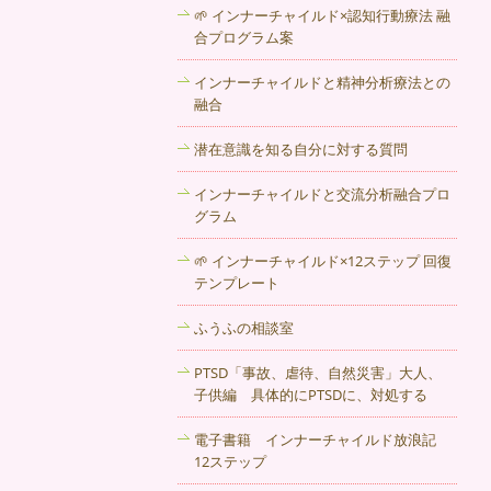
🌱 インナーチャイルド×認知行動療法 融
心の中でもやもやしている悩み、話すこ
合プログラム案
とでラクになる場合もあります。心理カ
ウンセリング 秋田のカウンセリングルー
インナーチャイルドと精神分析療法との
ム 自由の子まで、お気軽にご相談くだ
融合
さい。
潜在意識を知る自分に対する質問
2017年10月25日
インナーチャイルドと交流分析融合プロ
いじめや引きこもり、登校拒否…お子様
グラム
のお悩みもご相談ください。相談方法は
メールや電話でも可能です。秋田のカウ
🌱 インナーチャイルド×12ステップ 回復
ンセリングルームまでお気軽にどうぞ。
テンプレート
2017年10月18日
ふうふの相談室
対人関係の悩み、生活環境の変化など私
PTSD「事故、虐待、自然災害」大人、
たちは毎日ストレス社会と戦っていま
子供編 具体的にPTSDに、対処する
す。毎日気分が良くない、不安や悲哀感
に襲われる、そのような方は秋田のカウ
電子書籍 インナーチャイルド放浪記
ンセリングルームでご相談ください。
12ステップ