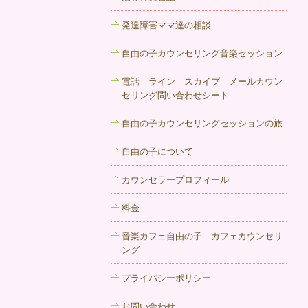
カウンセリングを受ける事で清々しい気
発達障害ママ達の相談
持ちになり、新しい自分に生まれ変わっ
たと感じる事ができます。秋田にある自
自由の子カウンセリング音楽セッション
由の子がおすすめです。
電話 ライン スカイプ メールカウン
2017年8月30日
セリング問い合わせシート
秋田のカウンセリングルーム、カウンセ
リング 音楽カフェ 自由の子 !ではさまざ
自由の子カウンセリングセッションの旅
まなプログラムを実施しております。
自由の子について
PTSDなどから回復する事が可能です。
2017年8月23日
カウンセラープロフィール
心理相談を秋田で受ける場合、費用など
料金
も大事ですがまずはカウンセリングの流
れを知る事が大切です。
音楽カフェ自由の子 カフェカウンセリ
ング
2017年8月9日
プライバシーポリシー
秋田でカウンセリングをお探しなら。グ
ループミーティングやインナーチャイル
お問い合わせ