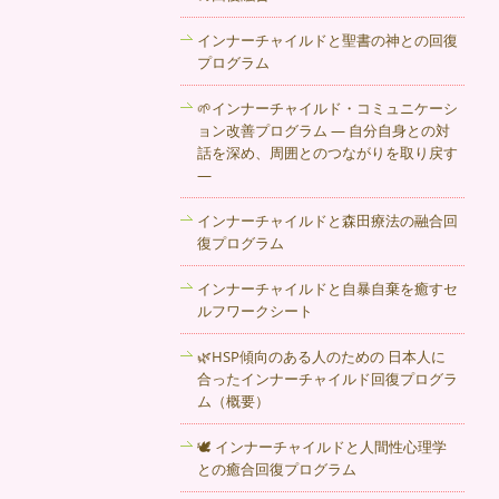
った人の苦しみや痛みを共有し凍りつい
てしまった心を溶かす手伝いを行ってい
インナーチャイルドと聖書の神との回復
るカウンセリングルームです。
プログラム
2017年11月15日
🌱インナーチャイルド・コミュニケーシ
ョン改善プログラム ― 自分自身との対
生きていると、つらいことが沢山あると
話を深め、周囲とのつながりを取り戻す
思います。今、壁にぶつかってしまって
―
いる方は、秋田のプロのカウンセリング
サービスを活用しましょう。
インナーチャイルドと森田療法の融合回
復プログラム
2017年11月9日
インナーチャイルドと自暴自棄を癒すセ
恋愛やご夫婦のコミュニケーションは多
ルフワークシート
くの人にとって、生涯にわたって課題に
なる大切なテーマだと思います。時には
🌿HSP傾向のある人のための 日本人に
ご家族や友人にお話し出来ないようなこ
合ったインナーチャイルド回復プログラ
ともあると思います。そんな時には、秋
ム（概要）
田のカウンセリング 音楽カフェ 自由の
子 !までご相談ください。
🕊 インナーチャイルドと人間性心理学
との癒合回復プログラム
2017年11月1日