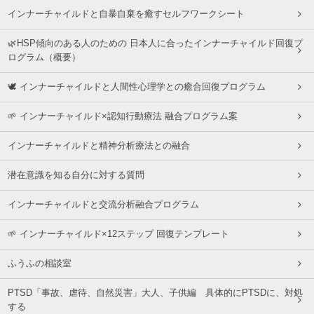
インナーチャイルドと自暴自棄を癒すセルフワークシート
🌿HSP傾向のある人のための 日本人に合ったインナーチャイルド回復プ
ログラム（概要）
🕊 インナーチャイルドと人間性心理学との癒合回復プログラム
🌱 インナーチャイルド×認知行動療法 融合プログラム案
インナーチャイルドと精神分析療法との融合
潜在意識を知る自分に対する質問
インナーチャイルドと交流分析融合プログラム
🌱 インナーチャイルド×12ステップ 回復テンプレート
ふうふの相談室
PTSD「事故、虐待、自然災害」大人、子供編 具体的にPTSDに、対処
する