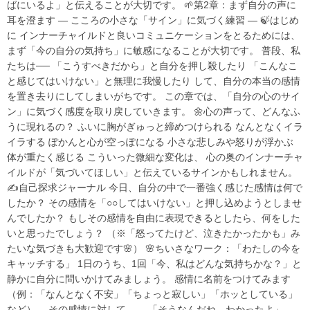
ばにいるよ」と伝えることが大切です。 🌱第2章：まず自分の声に
耳を澄ます ― こころの小さな「サイン」に気づく練習 ― 🍃はじめ
に インナーチャイルドと良いコミュニケーションをとるためには、
まず「今の自分の気持ち」に敏感になることが大切です。 普段、私
たちは── 「こうすべきだから」と自分を押し殺したり 「こんなこ
と感じてはいけない」と無理に我慢したり して、自分の本当の感情
を置き去りにしてしまいがちです。 この章では、「自分の心のサイ
ン」に気づく感度を取り戻していきます。 🌼心の声って、どんなふ
うに現れるの？ ふいに胸がぎゅっと締めつけられる なんとなくイラ
イラする ぽかんと心が空っぽになる 小さな悲しみや怒りが浮かぶ
体が重たく感じる こういった微細な変化は、 心の奥のインナーチャ
イルドが「気づいてほしい」と伝えているサインかもしれません。
✍️自己探求ジャーナル 今日、自分の中で一番強く感じた感情は何で
したか？ その感情を「○○してはいけない」と押し込めようとしませ
んでしたか？ もしその感情を自由に表現できるとしたら、何をした
いと思ったでしょう？ （※「怒ってたけど、泣きたかったかも」み
たいな気づきも大歓迎です🌸） 🌸ちいさなワーク：「わたしの今を
キャッチする」 1日のうち、1回「今、私はどんな気持ちかな？」と
静かに自分に問いかけてみましょう。 感情に名前をつけてみます
（例：「なんとなく不安」「ちょっと寂しい」「ホッとしている」
など）。 その感情に対して、 「そうなんだね、わかったよ」