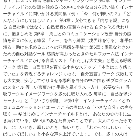
る？」に気づく練習 感情のジャーナリングワーク 第3章：インナー
チャイルドとの対話を始める 心の中に小さな自分を思い描く インナ
ーチャイルドに問いかける質問集（例：「今、何が怖いの？」「ど
んなふうにしてほしい？」） 第4章：安心できる「内なる親」にな
る 自己批判ではなく、自己受容の言葉をかける 自分を叱る代わり
に、抱きしめる 第5章：周囲とのコミュニケーション改善 自分の感
情を正直に伝える練習 「ノー」を言う練習（境界線を守る） 相手に
頼る・助けを求めることへの罪悪感を手放す 第6章：困難なときの
ための自己対話ツール 感情が高ぶったときのセルフカーム法 インナ
ーチャイルドにかける言葉リスト 「わたしは大丈夫」と思える呼吸
ワーク 第7章：自己表現を育てる小さなステップ 「本当はこう感じ
ていた」を表現するチャレンジ 小さな「自分宣言」ワーク 失敗して
も大丈夫、安心してやり直せる場所を自分の中に作る 🌟プログラム
のスタイル 優しい言葉かけ 手書き風イラスト入り（必要なら） 呼
吸ワークやイメージワークを多めに取り入れる 毎章に「自己探求ジ
ャーナル」と「ちいさな宿題」 🌱第1章：インナーチャイルドとの
コミュニケーションとは ― こころの奥にいる「小さな自分」の声を
聴く ― 🍃はじめに インナーチャイルドとは、 あなたの心の中に生
き続けている、幼い頃のあなた自身のことです。 大人になった今で
も、悲しいとき、寂しいとき、怖いとき、 「わかってほしい」「そ
ばにいてほしい」と小さな声を上げています。 でも、多くの人は─