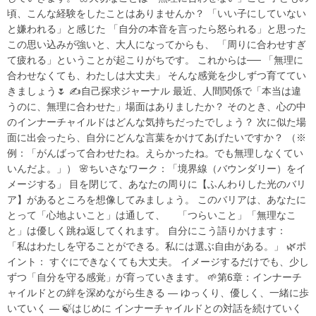
頃、こんな経験をしたことはありませんか？ 「いい子にしていない
と嫌われる」と感じた 「自分の本音を言ったら怒られる」と思った
この思い込みが強いと、大人になってからも、 「周りに合わせすぎ
て疲れる」ということが起こりがちです。 これからは── 「無理に
合わせなくても、わたしは大丈夫」 そんな感覚を少しずつ育ててい
きましょう🌷 ✍️自己探求ジャーナル 最近、人間関係で「本当は違
うのに、無理に合わせた」場面はありましたか？ そのとき、心の中
のインナーチャイルドはどんな気持ちだったでしょう？ 次に似た場
面に出会ったら、自分にどんな言葉をかけてあげたいですか？ （※
例：「がんばって合わせたね。えらかったね。でも無理しなくてい
いんだよ。」） 🌸ちいさなワーク：「境界線（バウンダリー）をイ
メージする」 目を閉じて、あなたの周りに【ふんわりした光のバリ
ア】があるところを想像してみましょう。 このバリアは、あなたに
とって「心地よいこと」は通して、 「つらいこと」「無理なこ
と」は優しく跳ね返してくれます。 自分にこう語りかけます：
「私はわたしを守ることができる。私には選ぶ自由がある。」 🌿ポ
イント： すぐにできなくても大丈夫。 イメージするだけでも、少し
ずつ「自分を守る感覚」が育っていきます。 🌱第6章：インナーチ
ャイルドとの絆を深めながら生きる ― ゆっくり、優しく、一緒に歩
いていく ― 🍃はじめに インナーチャイルドとの対話を続けていく