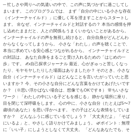
─ 忙しさや周りへの気遣いの中で、この声に気づかずに過ごしてし
まいます。 このプログラムでは、 まず「自分の中にいる小さな存在
（インナーチャイルド）」に優しく耳を澄ますことからスタートし
ます。 🌼なぜ、インナーチャイルドと対話するの？ 本当の感情を押
し込めたままだと、人との関係もうまくいかないことがあるから。
インナーチャイルドの声を無視し続けると、自分自身がどんどんわ
からなくなってしまうから。 小さな「わたし」の声を聴くことで、
本当に求めている安心感とつながれるから。 インナーチャイルドと
の対話は、 あなた自身をまるごと受け入れるための「はじめの一
歩」です。 ✍️自己探求ジャーナル 最近、心がぎゅっと苦しくなっ
たり、モヤモヤしたりした場面はありましたか？ そのとき、小さな
自分（インナーチャイルド）はどんなことを言いたがっていたと思
いますか？ 今、その小さな自分にどんな言葉をかけてあげたいです
か？ （※思い浮かばない場合は、想像でもOKです🌷） 🌸ちいさな
ワーク：「わたしの中にいる子どもを感じる」 静かな場所に座り、
目を閉じて深呼吸をします。 心の中に、小さな自分（たとえば5〜7
歳頃のあなた）を思い浮かべます。 その子はどんな表情をしていま
すか？ どんなふうに感じているでしょう？ 「大丈夫だよ」「そば
にいるよ」と、やさしく語りかけてみましょう。 🌿ポイント：無理
に「いい子」にしようとしなくて大丈夫。 「どんなあなたでも、そ