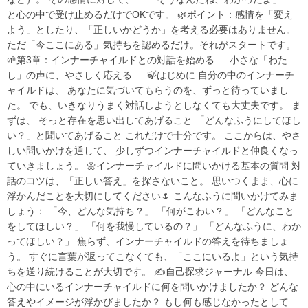
と心の中で受け止めるだけでOKです。 🌿ポイント：感情を「変え
よう」としたり、「正しいかどうか」を考える必要はありません。
ただ「今ここにある」気持ちを認めるだけ。それがスタートです。
🌱第3章：インナーチャイルドとの対話を始める ― 小さな「わた
し」の声に、やさしく応える ― 🍃はじめに 自分の中のインナーチ
ャイルドは、 あなたに気づいてもらうのを、ずっと待っていまし
た。 でも、いきなりうまく対話しようとしなくても大丈夫です。 ま
ずは、 そっと存在を思い出してあげること 「どんなふうにしてほし
い？」と聞いてあげること これだけで十分です。 ここからは、やさ
しい問いかけを通して、 少しずつインナーチャイルドと仲良くなっ
ていきましょう。 🌼インナーチャイルドに問いかける基本の質問 対
話のコツは、「正しい答え」を探さないこと。 思いつくまま、心に
浮かんだことを大切にしてください🌷 こんなふうに問いかけてみま
しょう： 「今、どんな気持ち？」 「何がこわい？」 「どんなこと
をしてほしい？」 「何を我慢しているの？」 「どんなふうに、わか
ってほしい？」 焦らず、インナーチャイルドの答えを待ちましょ
う。 すぐに言葉が返ってこなくても、「ここにいるよ」という気持
ちを送り続けることが大切です。 ✍️自己探求ジャーナル 今日は、
心の中にいるインナーチャイルドに何を問いかけましたか？ どんな
答えやイメージが浮かびましたか？ もし何も感じなかったとして