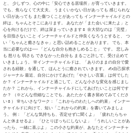
と、 少しずつ、心の中に「安心できる居場所」が育っていきます。
でも、焦らなくて大丈夫。 うまくいかない日があっても 感じられな
い日があっても また傷つくことがあっても インナーチャイルドとの
絆は、ちゃんとそこにあります。 あなたが「また会いに来たよ」と
心を向けるだけで、絆は深まっていきます🌷 🌼大切なのは「完璧」
を目指さないこと インナーチャイルドと仲良くなろうとすると、 つ
い「ちゃんと癒さなきゃ」と思い詰めることがあります。 でも、本
当に必要なのは── 「どんな自分も抱きしめること」 です。 悲しみ
も 怒りも 弱さも できなかった自分も まるごと許して、受け止めて
いきましょう。 🌸インナーチャイルドは、「ありのままの自分で愛
される経験」を通して、ほんとうに癒されていきます。 ✍️自己探求
ジャーナル 最近、自分にかけてあげた「やさしい言葉」は何でした
か？ インナーチャイルドと過ごして、どんな小さな変化を感じまし
たか？ これから、インナーチャイルドにしてあげたいことは何です
か？ （※どんな些細なことでも、あたたかく書き留めてみてくださ
い🌷） 🌸ちいさなワーク：「これからのわたしへの約束」 インナー
チャイルドに向けて、短い「これからの約束」を書いてみましょ
う。 例： 「どんな気持ちも、否定せずに聞くよ」 「疲れたらちゃ
んと休ませるよ」 「ひとりぼっちにしないよ」 「うれしいことがあ
ったら、一緒に喜ぶよ」 この小さな約束が、あなたとインナーチャ