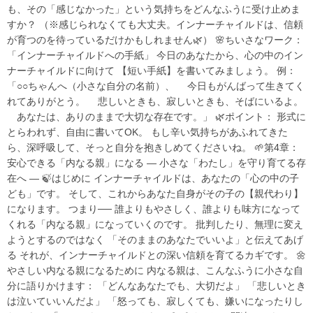
も、その「感じなかった」という気持ちをどんなふうに受け止めま
すか？ （※感じられなくても大丈夫。インナーチャイルドは、信頼
が育つのを待っているだけかもしれません🌿） 🌸ちいさなワーク：
「インナーチャイルドへの手紙」 今日のあなたから、心の中のイン
ナーチャイルドに向けて 【短い手紙】を書いてみましょう。 例：
「○○ちゃんへ（小さな自分の名前）、 今日もがんばって生きてく
れてありがとう。 悲しいときも、寂しいときも、そばにいるよ。
あなたは、ありのままで大切な存在です。」 🌿ポイント： 形式に
とらわれず、自由に書いてOK。 もし辛い気持ちがあふれてきた
ら、深呼吸して、そっと自分を抱きしめてくださいね。 🌱第4章：
安心できる「内なる親」になる ― 小さな「わたし」を守り育てる存
在へ ― 🍃はじめに インナーチャイルドは、あなたの「心の中の子
ども」です。 そして、これからあなた自身がその子の【親代わり】
になります。 つまり── 誰よりもやさしく、誰よりも味方になって
くれる「内なる親」になっていくのです。 批判したり、無理に変え
ようとするのではなく 「そのままのあなたでいいよ」と伝えてあげ
る それが、インナーチャイルドとの深い信頼を育てるカギです。 🌼
やさしい内なる親になるために 内なる親は、こんなふうに小さな自
分に語りかけます： 「どんなあなたでも、大切だよ」 「悲しいとき
は泣いていいんだよ」 「怒っても、寂しくても、嫌いになったりし