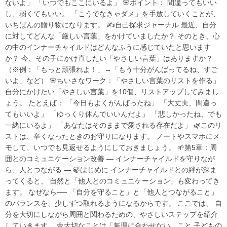
ないよ」 「いつでもここにいるよ」 🌸ポイント： 間違ってもいい
し、弱くてもいい。 「こうでなきゃダメ」を手放していくことが、
いちばんの贈り物になります。 ✍️自己探求ジャーナル 最近、自分
に対してどんな「厳しい言葉」をかけていましたか？ そのとき、心
の中のインナーチャイルドはどんなふうに感じていたと思います
か？ 今、その子にかけ直したい「やさしい言葉」はありますか？
（※例：「もっと頑張れよ！」→「もう十分がんばってるね、すご
いよ」など） 🌸ちいさなワーク：「やさしい言葉のリストを作る」
自分にかけたい「やさしい言葉」を10個、リストアップしてみまし
ょう。 たとえば： 「今日もよくがんばったね」 「大丈夫、間違っ
てもいいよ」 「ゆっくり休んでいいんだよ」 「悲しかったね、でも
一緒にいるよ」 「あなたはそのままで愛される存在だよ」 🌿このリ
ストは、辛くなったときのお守りになります。 ノートやスマホにメ
モして、いつでも見返せるようにしておきましょう。 🌱第5章：周
囲とのコミュニケーション改善 ― インナーチャイルドを守りなが
ら、人とつながる ― 🍃はじめに インナーチャイルドとの絆が深ま
ってくると、 自然と「他人とのコミュニケーション」も変わってき
ます。 なぜなら── 「自分を守ること」と「他人とつながること」
のバランスを、少しずつ取れるようになるからです。 ここでは、 自
分を大切にしながら周囲と関わるための、やさしいステップを紹介
していきます。 🌼大切なことは「無理に合わせない」こと 子どもの