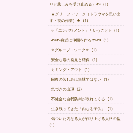
(1)
りと悲しみを受け止める）🐟
★グリーフ・ワーク（トラウマを思い出
(1)
す・喪の作業）★
(1)
✨「エンパワメント」ということ✨
(1)
🐟🐟身近に仲間を作る🐟🐟
(1)
⚜グループ・ワーク⚜
(1)
安全な場の発見と確保
(1)
カミング・アウト
(1)
回復の苦しみは無駄ではない
(2)
気づきの出現
(1)
不健全な自我防衛が表れてくる
(1)
生き残ってきた「内なる子供」
傷ついた内なる人が作り上げる人格の型
(1)