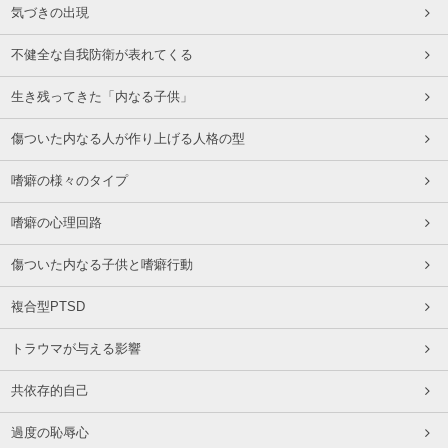
気づきの出現
不健全な自我防衛が表れてくる
生き残ってきた「内なる子供」
傷ついた内なる人が作り上げる人格の型
嗜癖の様々のタイプ
嗜癖の心理回路
傷ついた内なる子供と嗜癖行動
複合型PTSD
トラウマが与える影響
共依存的自己
過度の恥辱心