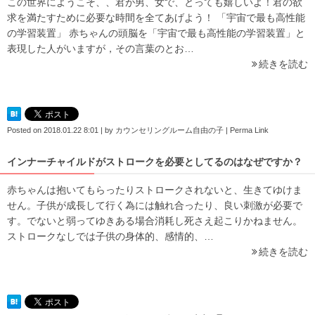
この世界にようこそ、、君が男、女で、とっても嬉しいよ！君の欲
求を満たすために必要な時間を全てあげよう！ 「宇宙で最も高性能
の学習装置」 赤ちゃんの頭脳を「宇宙で最も高性能の学習装置」と
表現した人がいますが，その言葉のとお…
続きを読む
Posted on
2018.01.22 8:01
|
by
カウンセリングルーム自由の子
|
Perma Link
インナーチャイルドがストロークを必要としてるのはなぜですか？
赤ちゃんは抱いてもらったりストロークされないと、生きてゆけま
せん。子供が成長して行く為には触れ合ったり、良い刺激が必要で
す。でないと弱ってゆきある場合消耗し死さえ起こりかねません。
ストロークなしでは子供の身体的、感情的、…
続きを読む