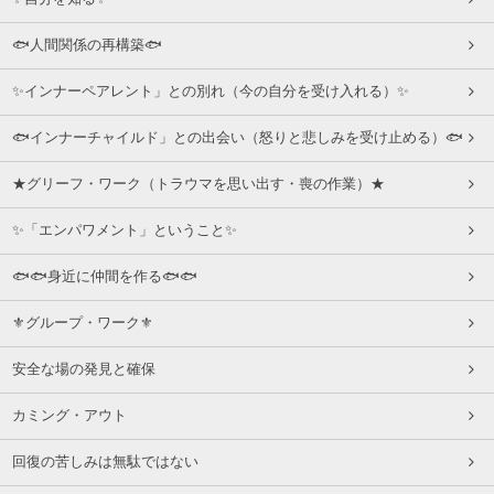
🐟人間関係の再構築🐟
✨インナーペアレント」との別れ（今の自分を受け入れる）✨
🐟インナーチャイルド」との出会い（怒りと悲しみを受け止める）🐟
★グリーフ・ワーク（トラウマを思い出す・喪の作業）★
✨「エンパワメント」ということ✨
🐟🐟身近に仲間を作る🐟🐟
⚜グループ・ワーク⚜
安全な場の発見と確保
カミング・アウト
回復の苦しみは無駄ではない