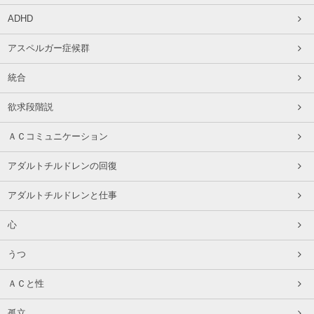
ADHD
アスペルガー症候群
統合
欲求段階説
ＡＣコミュニケーション
アダルトチルドレンの回復
アダルトチルドレンと仕事
心
うつ
ＡＣと性
孤立