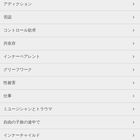
アディクション
否認
コントロール欲求
共依存
インナーペアレント
グリーフワーク
性被害
仕事
ミユージシャンとトラウマ
自由の子旅の途中で
インナーチャイルド