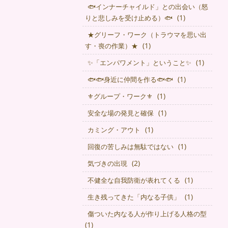
🐟インナーチャイルド」との出会い（怒
(1)
りと悲しみを受け止める）🐟
★グリーフ・ワーク（トラウマを思い出
(1)
す・喪の作業）★
(1)
✨「エンパワメント」ということ✨
(1)
🐟🐟身近に仲間を作る🐟🐟
(1)
⚜グループ・ワーク⚜
(1)
安全な場の発見と確保
(1)
カミング・アウト
(1)
回復の苦しみは無駄ではない
(2)
気づきの出現
(1)
不健全な自我防衛が表れてくる
(1)
生き残ってきた「内なる子供」
傷ついた内なる人が作り上げる人格の型
(1)