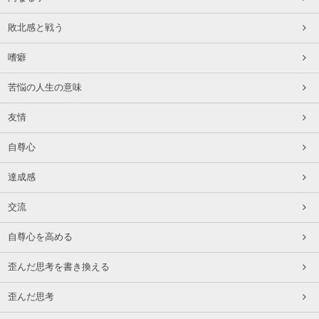
敗北感と戦う
嗜癖
苦悩の人生の意味
友情
自尊心
達成感
交流
自尊心を高める
歪んだ思考を書き換える
歪んだ思考