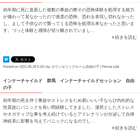
幼年期に死に直面した複数の事故の際その恐怖体験を処理する能力
が備わって居なかったので過度の恐怖、恐れを表現し切れなかった
し、まして子供なので襲ってくる恐怖を処理出来なかったと思いま
す。づっと体験と感情が切り離されていまし…
続きを読む
Posted on
2021.05.28 5:20
|
by
カウンセリングルーム自由の子
|
Perma Link
インナーチャイルド 群馬 インナーチャイルドセッション 自由
の子
幼年期の死を伴う事故やストレスをため易いいい子ならび内向的な
性質故にパニックを長い間経験してきました。漫然としたストレス
やネガティブな事を考え続けているとアドレナリンが分泌して自律
神経系に影響を与えてパニックになるのでし…
続きを読む