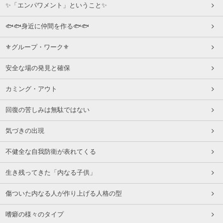
✨「エンパワメント」ということ✨
🐟🐟身近に仲間を作る🐟🐟
⚜グループ・ワーク⚜
安全な場の発見と確保
カミング・アウト
回復の苦しみは無駄ではない
気づきの出現
不健全な自我防衛が表れてくる
生き残ってきた「内なる子供」
傷ついた内なる人が作り上げる人格の型
嗜癖の様々のタイプ