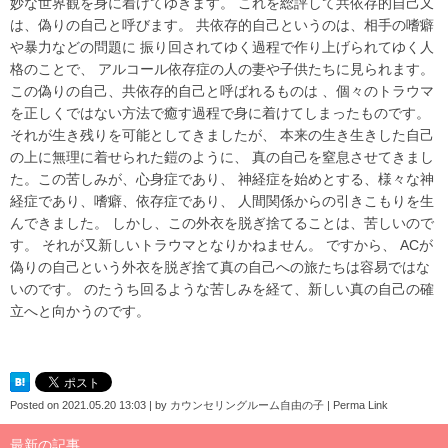
妙な世界観を身に着けてゆきます。 これを総評して共依存的自己又
は、偽りの自己と呼びます。 共依存的自己というのは、相手の嗜癖
や暴力などの問題に 振り回されてゆく過程で作り上げられてゆく人
格のことで、 アルコール依存症の人の妻や子供たちに見られます。
この偽りの自己、共依存的自己と呼ばれるものは 、個々のトラウマ
を正しくではない方法で癒す過程で身に着けてしまったものです。
それが生き残りを可能としてきましたが、 本来の生き生きした自己
の上に無理に着せられた鎧のように、 真の自己を窒息させてきまし
た。この苦しみが、心身症であり、 神経症を始めとする、様々な神
経症であり、嗜癖、依存症であり、 人間関係からの引きこもりを生
んできました。 しかし、この外衣を脱ぎ捨てることは、苦しいので
す。 それが又新しいトラウマとなりかねません。 ですから、 ACが
偽りの自己という外衣を脱ぎ捨て真の自己への旅たちは容易ではな
いのです。 のたうち回るような苦しみを経て、新しい真の自己の確
立へと向かうのです。
Posted on
2021.05.20 13:03
|
by
カウンセリングルーム自由の子
|
Perma Link
最新の記事