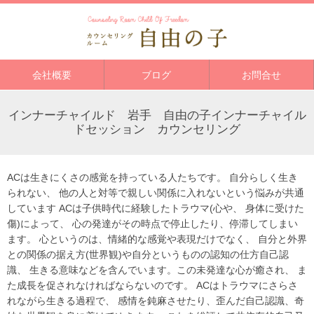
会社概要
ブログ
お問合せ
インナーチャイルド 岩手 自由の子インナーチャイル
ドセッション カウンセリング
ACは生きにくさの感覚を持っている人たちです。 自分らしく生き
られない、 他の人と対等で親しい関係に入れないという悩みが共通
しています ACは子供時代に経験したトラウマ(心や、 身体に受けた
傷)によって、 心の発達がその時点で停止したり、停滞してしまい
ます。 心というのは、情緒的な感覚や表現だけでなく、 自分と外界
との関係の据え方(世界観)や自分というものの認知の仕方自己認
識、 生きる意味などを含んでいます。この未発達な心が癒され、 ま
た成長を促されなければならないのです。 ACはトラウマにさらさ
れながら生きる過程で、 感情を鈍麻させたり、歪んだ自己認識、奇