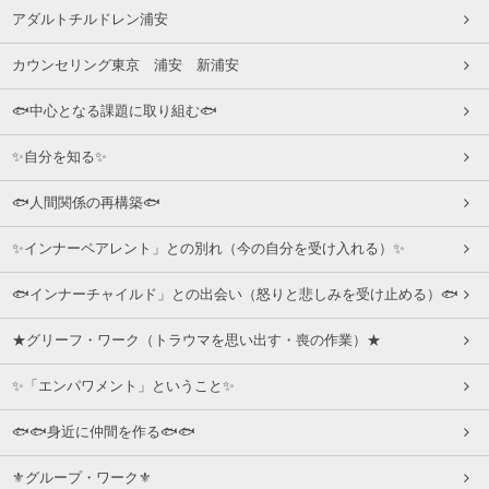
アダルトチルドレン浦安
カウンセリング東京 浦安 新浦安
🐟中心となる課題に取り組む🐟
✨自分を知る✨
🐟人間関係の再構築🐟
✨インナーペアレント」との別れ（今の自分を受け入れる）✨
🐟インナーチャイルド」との出会い（怒りと悲しみを受け止める）🐟
★グリーフ・ワーク（トラウマを思い出す・喪の作業）★
✨「エンパワメント」ということ✨
🐟🐟身近に仲間を作る🐟🐟
⚜グループ・ワーク⚜