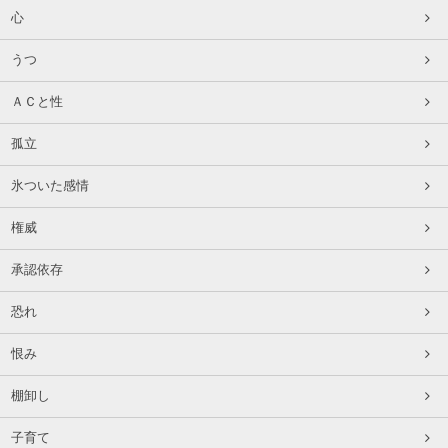
心
うつ
ＡＣと性
孤立
氷ついた感情
権威
承認依存
恐れ
恨み
棚卸し
子育て