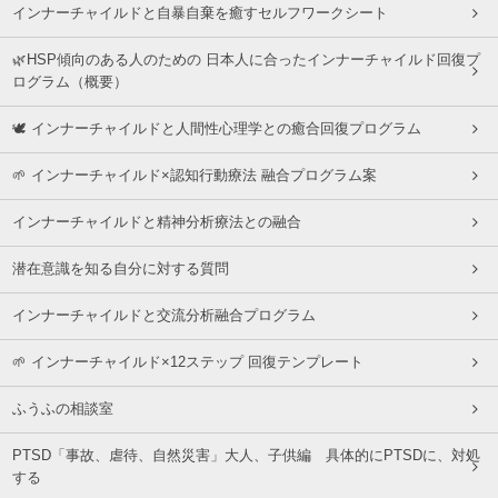
インナーチャイルドと自暴自棄を癒すセルフワークシート
🌿HSP傾向のある人のための 日本人に合ったインナーチャイルド回復プ
ログラム（概要）
🕊 インナーチャイルドと人間性心理学との癒合回復プログラム
🌱 インナーチャイルド×認知行動療法 融合プログラム案
インナーチャイルドと精神分析療法との融合
潜在意識を知る自分に対する質問
インナーチャイルドと交流分析融合プログラム
🌱 インナーチャイルド×12ステップ 回復テンプレート
ふうふの相談室
PTSD「事故、虐待、自然災害」大人、子供編 具体的にPTSDに、対処
する