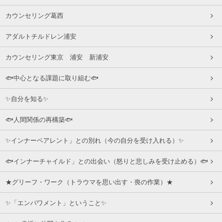
カウンセリング葛西
アダルトチルドレン浦安
カウンセリング東京 浦安 新浦安
🐟中心となる課題に取り組む🐟
✨自分を知る✨
🐟人間関係の再構築🐟
✨インナーペアレント」との別れ（今の自分を受け入れる）✨
🐟インナーチャイルド」との出会い（怒りと悲しみを受け止める）🐟
★グリーフ・ワーク（トラウマを思い出す・喪の作業）★
✨「エンパワメント」ということ✨