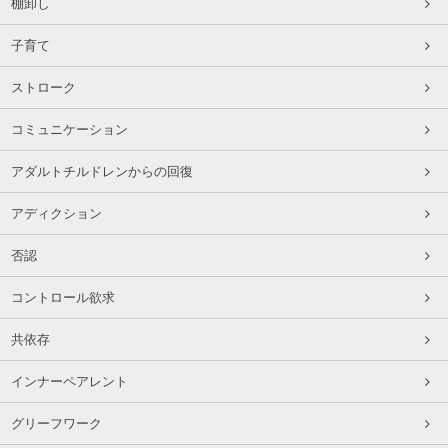
棚卸し
子育て
ストローク
コミュニケーション
アダルトチルドレンからの回復
アディクション
否認
コントロール欲求
共依存
インナーペアレント
グリーフワーク