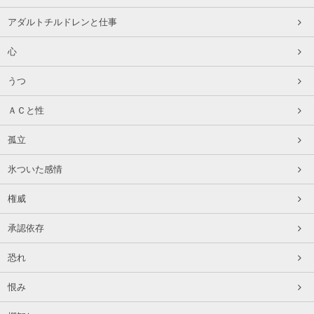
アダルトチルドレンと仕事
心
うつ
ＡＣと性
孤立
氷ついた感情
権威
承認依存
恐れ
恨み