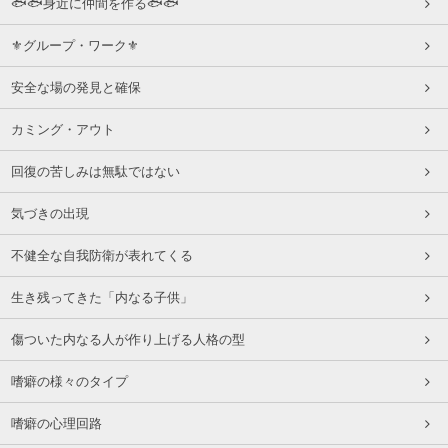
🐟🐟身近に仲間を作る🐟🐟
⚜グループ・ワーク⚜
安全な場の発見と確保
カミング・アウト
回復の苦しみは無駄ではない
気づきの出現
不健全な自我防衛が表れてくる
生き残ってきた「内なる子供」
傷ついた内なる人が作り上げる人格の型
嗜癖の様々のタイプ
嗜癖の心理回路