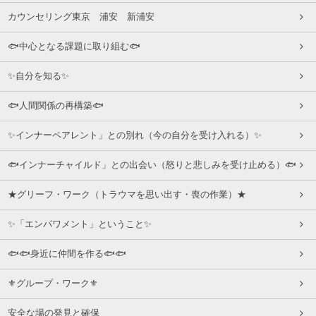
カウンセリング東京 浦安 新浦安
🐟中心となる課題に取り組む🐟
✨自分を知る✨
🐟人間関係の再構築🐟
✨インナーペアレント」との別れ（今の自分を受け入れる）✨
🐟インナーチャイルド」との出会い（怒りと悲しみを受け止める）🐟
★グリーフ・ワーク（トラウマを思い出す・喪の作業）★
✨「エンパワメント」ということ✨
🐟🐟身近に仲間を作る🐟🐟
⚜グループ・ワーク⚜
安全な場の発見と確保