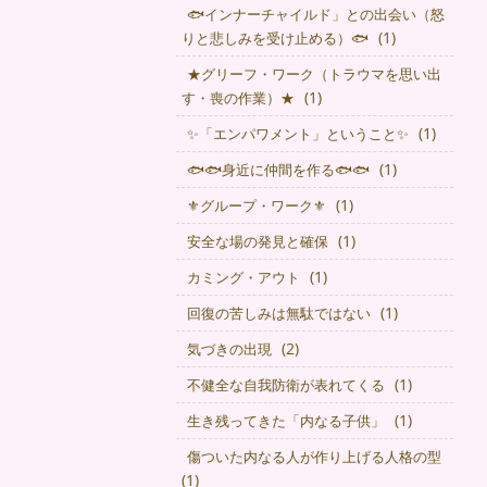
🐟インナーチャイルド」との出会い（怒
(1)
りと悲しみを受け止める）🐟
★グリーフ・ワーク（トラウマを思い出
(1)
す・喪の作業）★
(1)
✨「エンパワメント」ということ✨
(1)
🐟🐟身近に仲間を作る🐟🐟
(1)
⚜グループ・ワーク⚜
(1)
安全な場の発見と確保
(1)
カミング・アウト
(1)
回復の苦しみは無駄ではない
(2)
気づきの出現
(1)
不健全な自我防衛が表れてくる
(1)
生き残ってきた「内なる子供」
傷ついた内なる人が作り上げる人格の型
(1)