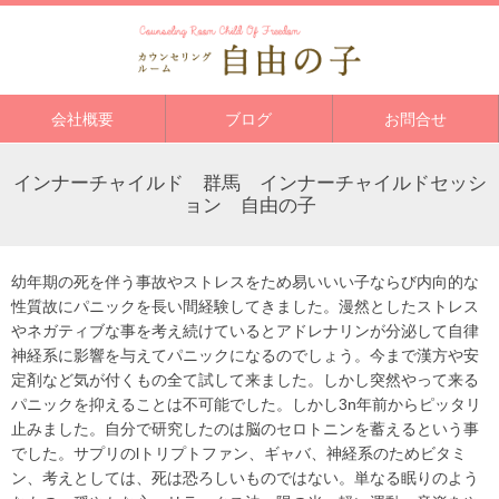
会社概要
ブログ
お問合せ
インナーチャイルド 群馬 インナーチャイルドセッシ
ョン 自由の子
幼年期の死を伴う事故やストレスをため易いいい子ならび内向的な
性質故にパニックを長い間経験してきました。漫然としたストレス
やネガティブな事を考え続けているとアドレナリンが分泌して自律
神経系に影響を与えてパニックになるのでしょう。今まで漢方や安
定剤など気が付くもの全て試して来ました。しかし突然やって来る
パニックを抑えることは不可能でした。しかし3n年前からピッタリ
止みました。自分で研究したのは脳のセロトニンを蓄えるという事
でした。サプリのlトリプトファン、ギャバ、神経系のためビタミ
ン、考えとしては、死は恐ろしいものではない。単なる眠りのよう