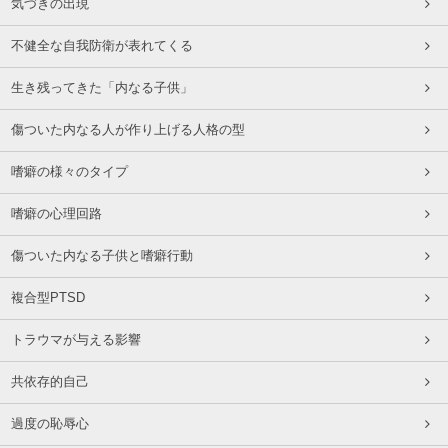
気づきの出現
不健全な自我防衛が表れてくる
生き残ってきた「内なる子供」
傷ついた内なる人が作り上げる人格の型
嗜癖の様々のタイプ
嗜癖の心理回路
傷ついた内なる子供と嗜癖行動
複合型PTSD
トラウマが与える影響
共依存的自己
過度の恥辱心