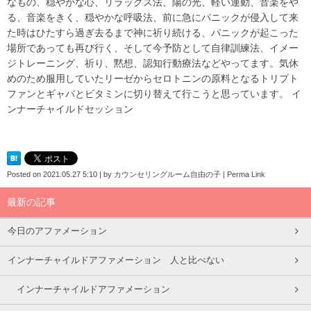
なもの、穏やかな心、リラックス法、陽の光、軽い運動、音楽をや
る、音楽をきく、穏やかな呼吸法、前に急にパニックが侵入して来
た時はひたすら過ぎ去るまで神に祈り続ける、パニックが起こった
場所であっても再び行く、そして今予防として自律訓練法、イメー
ジトレーニング、祈り、黙想、認知行動療法などやってます。気休
めのため服用していたリーゼからセロトニンの原料となるトリプト
ファンとギャバとビタミンに切り替えて行こうと思っています。
イ
ンナーチャイルドセッション
Posted on
2021.05.27 5:10
|
by
カウンセリングルーム自由の子
|
Perma Link
最新の記事
今日のアファメーション
インナーチャイルドアファメーション 人と比べない
インナーチャイルドアファメーション