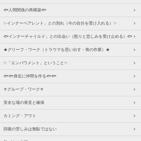
🐟人間関係の再構築🐟
✨インナーペアレント」との別れ（今の自分を受け入れる）✨
🐟インナーチャイルド」との出会い（怒りと悲しみを受け止める）🐟
★グリーフ・ワーク（トラウマを思い出す・喪の作業）★
✨「エンパワメント」ということ✨
🐟🐟身近に仲間を作る🐟🐟
⚜グループ・ワーク⚜
安全な場の発見と確保
カミング・アウト
回復の苦しみは無駄ではない