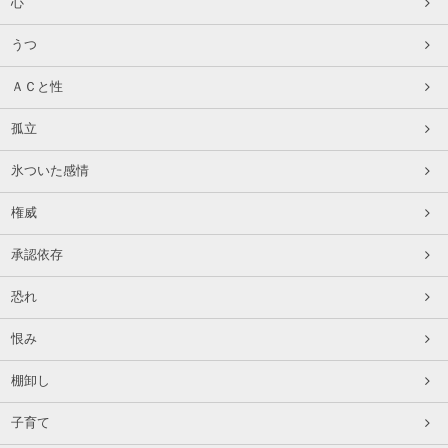
心
うつ
ＡＣと性
孤立
氷ついた感情
権威
承認依存
恐れ
恨み
棚卸し
子育て