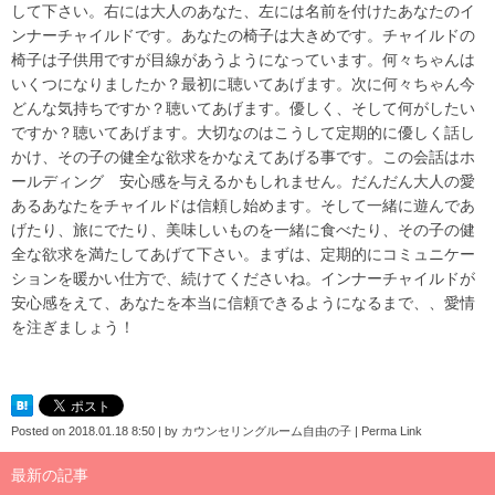
して下さい。右には大人のあなた、左には名前を付けたあなたのイ
ンナーチャイルドです。あなたの椅子は大きめです。チャイルドの
椅子は子供用ですが目線があうようになっています。何々ちゃんは
いくつになりましたか？最初に聴いてあげます。次に何々ちゃん今
どんな気持ちですか？聴いてあげます。優しく、そして何がしたい
ですか？聴いてあげます。大切なのはこうして定期的に優しく話し
かけ、その子の健全な欲求をかなえてあげる事です。この会話はホ
ールディング 安心感を与えるかもしれません。だんだん大人の愛
あるあなたをチャイルドは信頼し始めます。そして一緒に遊んであ
げたり、旅にでたり、美味しいものを一緒に食べたり、その子の健
全な欲求を満たしてあげて下さい。まずは、定期的にコミュニケー
ションを暖かい仕方で、続けてくださいね。インナーチャイルドが
安心感をえて、あなたを本当に信頼できるようになるまで、、愛情
を注ぎましょう！
Posted on
2018.01.18 8:50
|
by
カウンセリングルーム自由の子
|
Perma Link
最新の記事