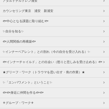
アダルトチルドレン浦安
カウンセリング東京 浦安 新浦安
🐟中心となる課題に取り組む🐟
✨自分を知る✨
🐟人間関係の再構築🐟
✨インナーペアレント」との別れ（今の自分を受け入れる）✨
🐟インナーチャイルド」との出会い（怒りと悲しみを受け止める）🐟
★グリーフ・ワーク（トラウマを思い出す・喪の作業）★
✨「エンパワメント」ということ✨
🐟🐟身近に仲間を作る🐟🐟
⚜グループ・ワーク⚜