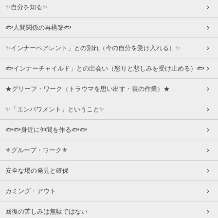
✨自分を知る✨
🐟人間関係の再構築🐟
✨インナーペアレント」との別れ（今の自分を受け入れる）✨
🐟インナーチャイルド」との出会い（怒りと悲しみを受け止める）🐟
★グリーフ・ワーク（トラウマを思い出す・喪の作業）★
✨「エンパワメント」ということ✨
🐟🐟身近に仲間を作る🐟🐟
⚜グループ・ワーク⚜
安全な場の発見と確保
カミング・アウト
回復の苦しみは無駄ではない