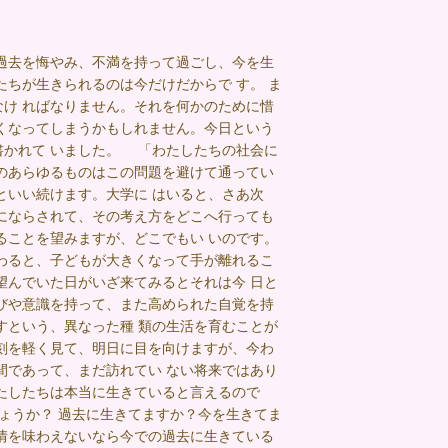
過去を悔やみ、不満を持って過ごし、今を生
ちが生きられるのは今だけだからで す。 ま
け ればなりません。それを何かのために惜
くなってしまうかもしれません。今日という
書かれて いました。 「わたしたちの社会に
のあらゆるものはこの問題を避けて通ってい
といい続けます。大学に はいると、さあ次
にならされて、その考え方をどこへ行っても
ることを望みますが、どこでもい いのです。
わると、子どもが大きくなって手が離れるこ
望んでいた日がいざ来てみるとそれは今 日と
びや意識を持って、また高められた自覚を持
すという、異なった種 類の生活を育むことが
刻を軽く見て、明日に目を向けますが、今わ
間であって、まだ訪れてい ない将来ではあり
たしたちは本当に生きていると言えるので
ょうか？ 過去に生きてますか？今を生きてま
情を味わえないなら今での過去に生きている