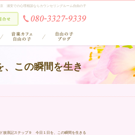
京 浦安での心理相談ならカウンセリングルーム自由の子
を、この瞬間を生き
ド放浪記ステップ９ 今日１日を、この瞬間を生きる