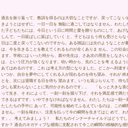
過去を振り返って、教訓を得るのは大切なことですが、戻ってこな い
きようとはせずに、一日一日を 無駄に過ごしてはなりません。わたした
た子どもたちには、今日という日に時間と愛を贈りものにして、あげな
しんで、一日延ばしに延ばしていく と、子どもはもう何も受けとらな
日は二度と戻ってこないのですから。ある雑誌には次のようなことが
は、今を生きることを教えてくれるものが全くありま せん。この社会
ます。学校には いった時から、親や先生は、さあ次の用意をしなさい
は、という圧力が強くなります。幼い時から、先のことを考 えるよう
あてはめるのです。これ は考え方の型になりました。どこかへ到達す
いつか、自分を夢中にしてくれる人が現れるのを待ち望み、それが 終
とを、次には退職する日を待ち 望みます。いつも宙ぶらりんで、待ち
少しも変わらないことに気付かされるのです」。 「もっと大きな喜
って生き、そ れによって、一刻一刻を掘り下げ、それを満足感で満た
できるはずです。いやできなければなりません。わたし たちは一刻一
たしたちの手中に あって、可能性を秘めてふるえているのは、この瞬
ません。一刻を味わい、注意を払って今の瞬間を生きてはじ めて、わ
す」。 考えてみましょう！ 私たちのインナーチャイルドはどうでし
すか？ 過去のネガティブな感情に支配されて今この瞬間の積極的な感