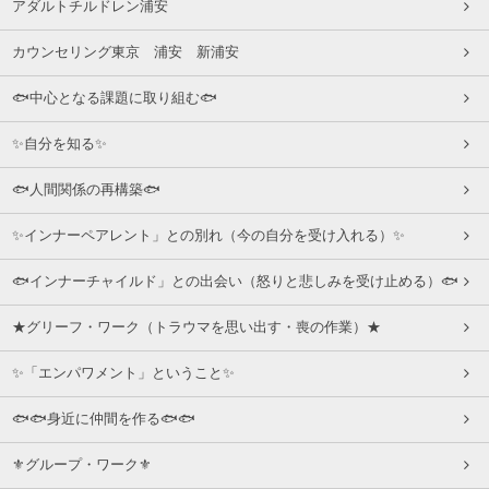
アダルトチルドレン浦安
カウンセリング東京 浦安 新浦安
🐟中心となる課題に取り組む🐟
✨自分を知る✨
🐟人間関係の再構築🐟
✨インナーペアレント」との別れ（今の自分を受け入れる）✨
🐟インナーチャイルド」との出会い（怒りと悲しみを受け止める）🐟
★グリーフ・ワーク（トラウマを思い出す・喪の作業）★
✨「エンパワメント」ということ✨
🐟🐟身近に仲間を作る🐟🐟
⚜グループ・ワーク⚜