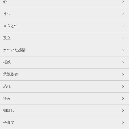
心
うつ
ＡＣと性
孤立
氷ついた感情
権威
承認依存
恐れ
恨み
棚卸し
子育て