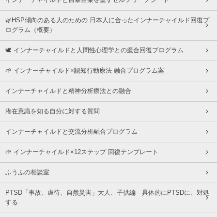
インナーチャイルドと自暴自棄を癒すセルフワークシート
🌿HSP傾向のある人のための 日本人に合ったインナーチャイルド回復プ
ログラム（概要）
🕊 インナーチャイルドと人間性心理学との癒合回復プログラム
🌱 インナーチャイルド×認知行動療法 融合プログラム案
インナーチャイルドと精神分析療法との融合
潜在意識を知る自分に対する質問
インナーチャイルドと交流分析融合プログラム
🌱 インナーチャイルド×12ステップ 回復テンプレート
ふうふの相談室
PTSD「事故、虐待、自然災害」大人、子供編 具体的にPTSDに、対処
する