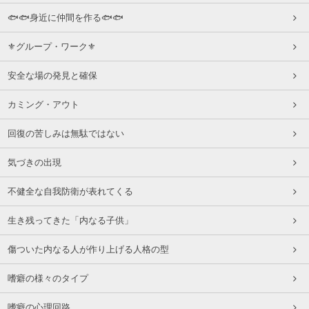
🐟🐟身近に仲間を作る🐟🐟
⚜グループ・ワーク⚜
安全な場の発見と確保
カミング・アウト
回復の苦しみは無駄ではない
気づきの出現
不健全な自我防衛が表れてくる
生き残ってきた「内なる子供」
傷ついた内なる人が作り上げる人格の型
嗜癖の様々のタイプ
嗜癖の心理回路