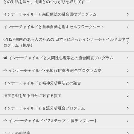
との対話を深め、周囲とのつながりを取り戻す ―
インナーチャイルドと森田療法の融合回復プログラム
インナーチャイルドと自暴自棄を癒すセルフワークシート
🌿HSP傾向のある人のための 日本人に合ったインナーチャイルド回復プ
ログラム（概要）
🕊 インナーチャイルドと人間性心理学との癒合回復プログラム
🌱 インナーチャイルド×認知行動療法 融合プログラム案
インナーチャイルドと精神分析療法との融合
潜在意識を知る自分に対する質問
インナーチャイルドと交流分析融合プログラム
🌱 インナーチャイルド×12ステップ 回復テンプレート
ふうふの相談室