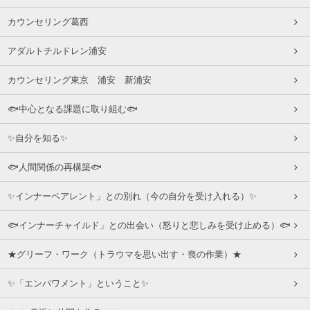
カウンセリング葛西
アダルトチルドレン浦安
カウンセリング東京 浦安 新浦安
🐟中心となる課題に取り組む🐟
✨自分を知る✨
🐟人間関係の再構築🐟
✨インナーペアレント」との別れ（今の自分を受け入れる）✨
🐟インナーチャイルド」との出会い（怒りと悲しみを受け止める）🐟
★グリーフ・ワーク（トラウマを思い出す・喪の作業）★
✨「エンパワメント」ということ✨