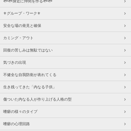
🐟🐟身近に仲間を作る🐟🐟
⚜グループ・ワーク⚜
安全な場の発見と確保
カミング・アウト
回復の苦しみは無駄ではない
気づきの出現
不健全な自我防衛が表れてくる
生き残ってきた「内なる子供」
傷ついた内なる人が作り上げる人格の型
嗜癖の様々のタイプ
嗜癖の心理回路