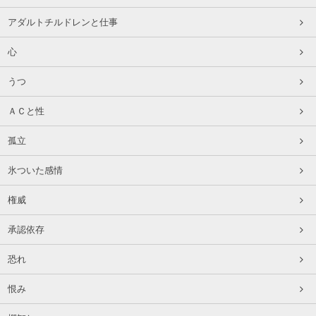
アダルトチルドレンと仕事
心
うつ
ＡＣと性
孤立
氷ついた感情
権威
承認依存
恐れ
恨み