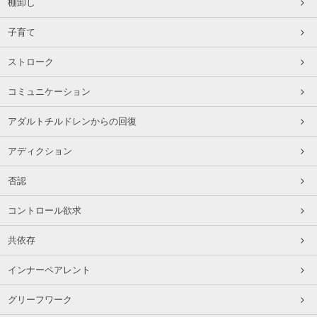
棚卸し
子育て
ストローク
コミュニケーション
アダルトチルドレンからの回復
アディクション
否認
コントロール欲求
共依存
インナーペアレント
グリーフワーク