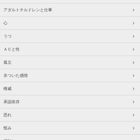
アダルトチルドレンと仕事
心
うつ
ＡＣと性
孤立
氷ついた感情
権威
承認依存
恐れ
恨み