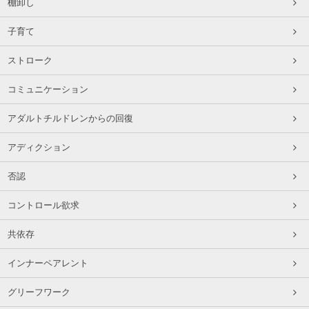
棚卸し
子育て
ストローク
コミュニケーション
アダルトチルドレンからの回復
アディクション
否認
コントロール欲求
共依存
インナーペアレント
グリーフワーク