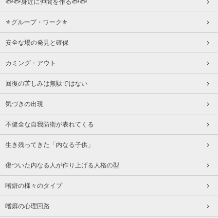
🐟🐟身近に仲間を作る🐟🐟
⚜グループ・ワーク⚜
安全な場の発見と確保
カミング・アウト
回復の苦しみは無駄ではない
気づきの出現
不健全な自我防衛が表れてくる
生き残ってきた「内なる子供」
傷ついた内なる人が作り上げる人格の型
嗜癖の様々のタイプ
嗜癖の心理回路