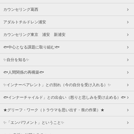
カウンセリング葛西
アダルトチルドレン浦安
カウンセリング東京 浦安 新浦安
🐟中心となる課題に取り組む🐟
✨自分を知る✨
🐟人間関係の再構築🐟
✨インナーペアレント」との別れ（今の自分を受け入れる）✨
🐟インナーチャイルド」との出会い（怒りと悲しみを受け止める）🐟
★グリーフ・ワーク（トラウマを思い出す・喪の作業）★
✨「エンパワメント」ということ✨