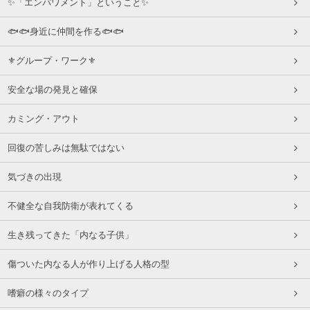
✨「エンパワメント」ということ✨
🐟🐟身近に仲間を作る🐟🐟
⚜グループ・ワーク⚜
安全な場の発見と確保
カミング・アウト
回復の苦しみは無駄ではない
気づきの出現
不健全な自我防衛が表れてくる
生き残ってきた「内なる子供」
傷ついた内なる人が作り上げる人格の型
嗜癖の様々のタイプ