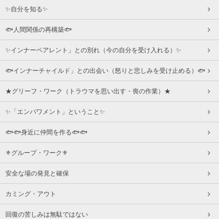
✨自分を知る✨
🐟人間関係の再構築🐟
✨インナーペアレント」との別れ（今の自分を受け入れる）✨
🐟インナーチャイルド」との出会い（怒りと悲しみを受け止める）🐟
★グリーフ・ワーク（トラウマを思い出す・喪の作業）★
✨「エンパワメント」ということ✨
🐟🐟身近に仲間を作る🐟🐟
⚜グループ・ワーク⚜
安全な場の発見と確保
カミング・アウト
回復の苦しみは無駄ではない