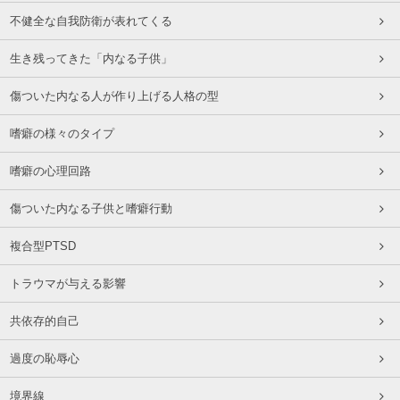
不健全な自我防衛が表れてくる
生き残ってきた「内なる子供」
傷ついた内なる人が作り上げる人格の型
嗜癖の様々のタイプ
嗜癖の心理回路
傷ついた内なる子供と嗜癖行動
複合型PTSD
トラウマが与える影響
共依存的自己
過度の恥辱心
境界線