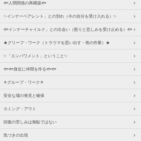
🐟人間関係の再構築🐟
✨インナーペアレント」との別れ（今の自分を受け入れる）✨
🐟インナーチャイルド」との出会い（怒りと悲しみを受け止める）🐟
★グリーフ・ワーク（トラウマを思い出す・喪の作業）★
✨「エンパワメント」ということ✨
🐟🐟身近に仲間を作る🐟🐟
⚜グループ・ワーク⚜
安全な場の発見と確保
カミング・アウト
回復の苦しみは無駄ではない
気づきの出現