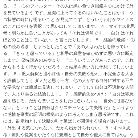
る。 ３．心のフィルター：その人は黒い色つき眼鏡を心にかけて外
を見ているよう です。意識に上ってくるのはいやなことばかり、う
つ状態の時には明るいこと が見えてこず、どういうわけかマイナス
のことばかりを選択して思い出してし まいます。 ４．マイナス化思
考：明らかに良いことがあっても「それは偶然です」「自分 はそれ
ほどのことはしていない」と言ったりします。 ５．結論の飛躍： ①
心の読み過ぎ ちょっとしたことで「あの人はわたしを嫌ってい
る」「きっ と怒っている」と相手の真意を確かめずに悪い方に断定
します。 ②先読みのあやまり 「こういうことがあったので、これ
からもうまく行かな いだろう」と結果を悪い方に予想してしまいま
す。 ６．拡大解釈と過小評価：自分の失敗や恐れ、不完全さを大き
く評価してもう ダメだと思う一方、他の人がする自分に対する不当
な要求などは簡単に見逃し てしまい、こうして自分は不適格な人間
で、人より劣ると結論します。 ７．感情的決めつけ：「自分は罪悪
感を感じる。だから悪いことをしたに違い ない」「自分には喜びが
ない。ということは自分はクリスチャンとして失格 だ」というよう
に感情を事実の証明の根拠のように考えてしまう思考法です。 これ
には、副産物として決断の引き延ばしが関係する場合があります。
「外出 する気になれない。だから出かけられない」 ８：すべき思
考：原則や提案をかたくなに規則として自分や他人に当てはめよ う