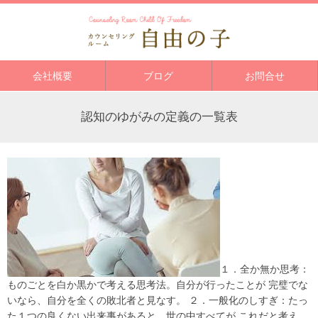
会社概要
ブログ
お問合せ
認知のゆがみの定義の一覧表
１．全か無か思考：
ものごとを白か黒かで考える思考法。自分が行ったことが 完璧でな
いなら、自分を全くの敗北者と見なす。 ２．一般化のしすぎ：たっ
た１つの良くない出来事があると、世の中すべてが これだと考え