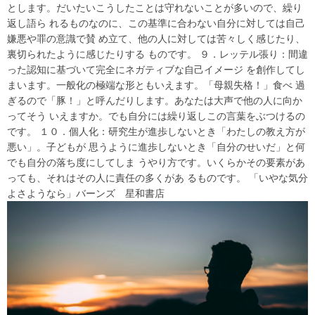
とします。だいたいこうしたことは守れないことが多いので、繰り
返し語ら れるものなのに、この基準に合わない自分に対しては自己
嫌悪や罪の意識で賛 め立て、他の人に対しては苦々しく感じたり、
裏切られたように感じたりする ものです。 ９．レッテル張り：間違
った認知に基づいて完全にネガティブな自己イメージ を創作してし
まいます。一般化の極端な形ともいえます。「母親失格！」食べ 過
ぎるので「豚！」と呼んだりします。あなたは大声で他の人に向か
ってそう いえますか。でも自分には繰り返しこの言葉をぶつけるの
です。 １０．個人化：研究生が進歩しないとき「わたしの教え方が
悪い」。子どもが 思うように進歩しないとき「自分のせいだ」と何
でも自分の落ち度にしてしま うやり方です。いくらかその要素があ
っても、それはその人に責任の多くがあ るものです。 「いやな気分
よさようなら」バーンズ 星和書店