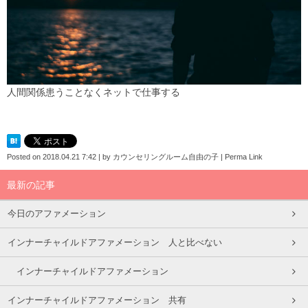
人間関係患うことなくネットで仕事する
Posted on
2018.04.21 7:42
|
by
カウンセリングルーム自由の子
|
Perma Link
最新の記事
今日のアファメーション
インナーチャイルドアファメーション 人と比べない
インナーチャイルドアファメーション
インナーチャイルドアファメーション 共有