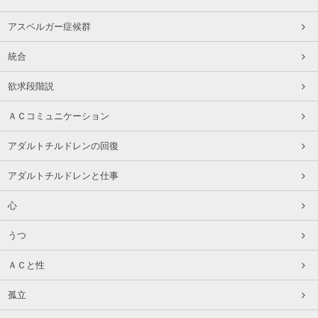
アスペルガー症候群
統合
欲求段階説
ＡＣコミュニケーション
アダルトチルドレンの回復
アダルトチルドレンと仕事
心
うつ
ＡＣと性
孤立