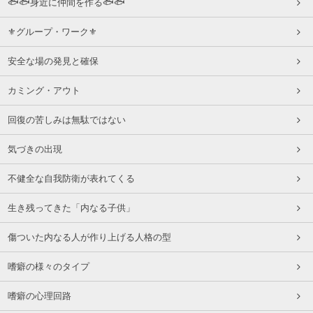
🐟🐟身近に仲間を作る🐟🐟
⚜グループ・ワーク⚜
安全な場の発見と確保
カミング・アウト
回復の苦しみは無駄ではない
気づきの出現
不健全な自我防衛が表れてくる
生き残ってきた「内なる子供」
傷ついた内なる人が作り上げる人格の型
嗜癖の様々のタイプ
嗜癖の心理回路