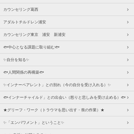
カウンセリング葛西
アダルトチルドレン浦安
カウンセリング東京 浦安 新浦安
🐟中心となる課題に取り組む🐟
✨自分を知る✨
🐟人間関係の再構築🐟
✨インナーペアレント」との別れ（今の自分を受け入れる）✨
🐟インナーチャイルド」との出会い（怒りと悲しみを受け止める）🐟
★グリーフ・ワーク（トラウマを思い出す・喪の作業）★
✨「エンパワメント」ということ✨