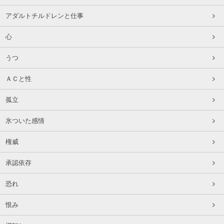
アダルトチルドレンと仕事
心
うつ
ＡＣと性
孤立
氷ついた感情
権威
承認依存
恐れ
恨み