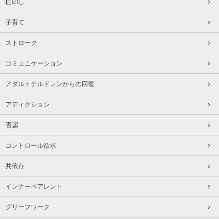
棚卸し
子育て
ストローク
コミュニケーション
アダルトチルドレンからの回復
アディクション
否認
コントロール欲求
共依存
インナーペアレント
グリーフワーク