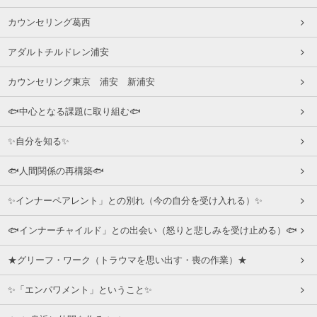
カウンセリング葛西
アダルトチルドレン浦安
カウンセリング東京 浦安 新浦安
🐟中心となる課題に取り組む🐟
✨自分を知る✨
🐟人間関係の再構築🐟
✨インナーペアレント」との別れ（今の自分を受け入れる）✨
🐟インナーチャイルド」との出会い（怒りと悲しみを受け止める）🐟
★グリーフ・ワーク（トラウマを思い出す・喪の作業）★
✨「エンパワメント」ということ✨