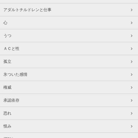
アダルトチルドレンと仕事
心
うつ
ＡＣと性
孤立
氷ついた感情
権威
承認依存
恐れ
恨み