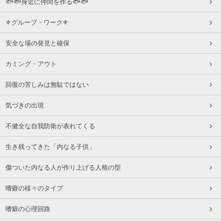
🐟🐟身近に仲間を作る🐟🐟
⚜グループ・ワーク⚜
安全な場の発見と確保
カミング・アウト
回復の苦しみは無駄ではない
気づきの出現
不健全な自我防衛が表れてくる
生き残ってきた「内なる子供」
傷ついた内なる人が作り上げる人格の型
嗜癖の様々のタイプ
嗜癖の心理回路