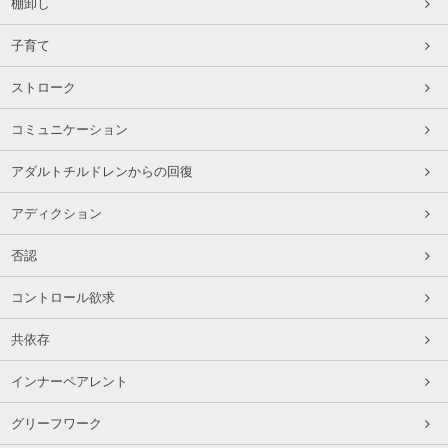
棚卸し
子育て
ストローク
コミュニケーション
アダルトチルドレンからの回復
アディクション
否認
コントロール欲求
共依存
インナーペアレント
グリーフワーク