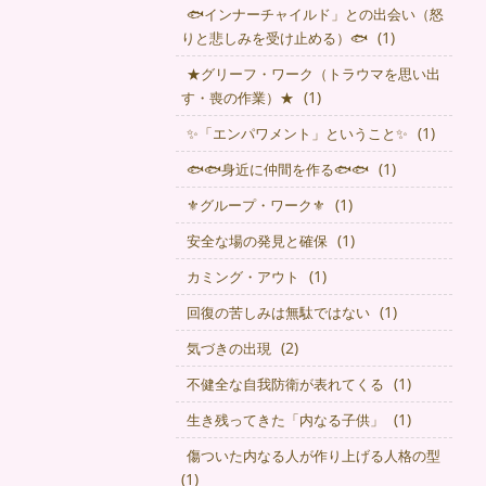
🐟インナーチャイルド」との出会い（怒
(1)
りと悲しみを受け止める）🐟
★グリーフ・ワーク（トラウマを思い出
(1)
す・喪の作業）★
(1)
✨「エンパワメント」ということ✨
(1)
🐟🐟身近に仲間を作る🐟🐟
(1)
⚜グループ・ワーク⚜
(1)
安全な場の発見と確保
(1)
カミング・アウト
(1)
回復の苦しみは無駄ではない
(2)
気づきの出現
(1)
不健全な自我防衛が表れてくる
(1)
生き残ってきた「内なる子供」
傷ついた内なる人が作り上げる人格の型
(1)