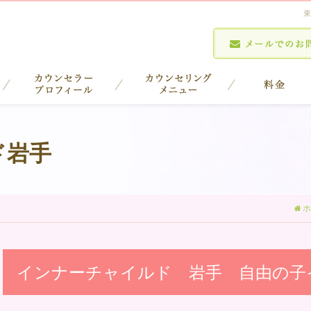
東
ド岩手
ホ
インナーチャイルド 岩手 自由の子