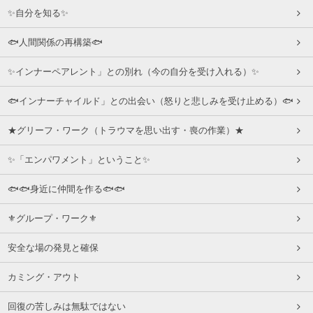
✨自分を知る✨
🐟人間関係の再構築🐟
✨インナーペアレント」との別れ（今の自分を受け入れる）✨
🐟インナーチャイルド」との出会い（怒りと悲しみを受け止める）🐟
★グリーフ・ワーク（トラウマを思い出す・喪の作業）★
✨「エンパワメント」ということ✨
🐟🐟身近に仲間を作る🐟🐟
⚜グループ・ワーク⚜
安全な場の発見と確保
カミング・アウト
回復の苦しみは無駄ではない