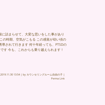
を喉に詰まらせて、大変な思いをした事があり
この時期、空気がこもる この感覚が幼い頃の
導されて行きます 何十年経っても、PTSDの
ジです 今も、これからも乗り越えられます！
n
2019.11.30 13:54
|
by
カウンセリングルーム自由の子
|
Perma Link