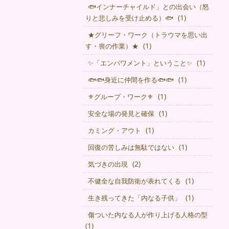
🐟インナーチャイルド」との出会い（怒
(1)
りと悲しみを受け止める）🐟
★グリーフ・ワーク（トラウマを思い出
(1)
す・喪の作業）★
(1)
✨「エンパワメント」ということ✨
(1)
🐟🐟身近に仲間を作る🐟🐟
(1)
⚜グループ・ワーク⚜
(1)
安全な場の発見と確保
(1)
カミング・アウト
(1)
回復の苦しみは無駄ではない
(2)
気づきの出現
(1)
不健全な自我防衛が表れてくる
(1)
生き残ってきた「内なる子供」
傷ついた内なる人が作り上げる人格の型
(1)