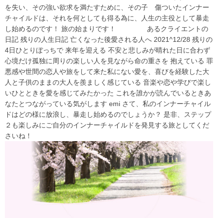
を失い、その強い欲求を満たすために、その子 傷ついたインナー
チャイルドは、それを何としても得る為に、人生の主役として暴走
し始めるのです！ 旅の始まりです！ あるクライエントの
日記 残りの人生日記 亡くなった後愛される人へ 2021^12/28 残りの
4日ひとりぼっちで 来年を迎える 不安と悲しみが晴れた日に合わず
心境だけ孤独に周りの楽しい人を見ながら命の重さを 抱えている 罪
悪感や世間の恋人や旅をして来た私にない愛を、喜びを経験した大
人と子供のままの大人を羨ましく感じている 音楽や恋や学びで楽し
いひとときを愛を感じてみたかった これを誰かが読んでいるときあ
なたとつながっている気がします emi さて、私のインナーチャイル
ドはどの様に放浪し、暴走し始めるのでしょうか？ 是非、ステップ
２も楽しみにご自分のインナーチャイルドを発見する旅としてくだ
さいね！