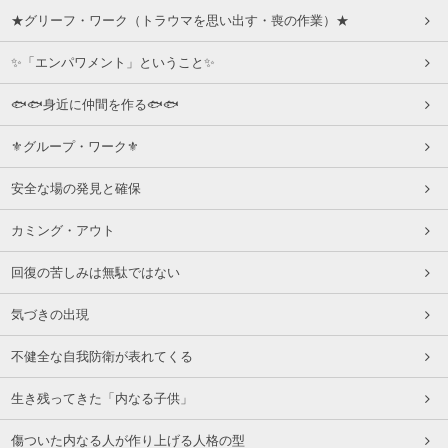
★グリーフ・ワーク（トラウマを思い出す・喪の作業）★
✨「エンパワメント」ということ✨
🐟🐟身近に仲間を作る🐟🐟
⚜グループ・ワーク⚜
安全な場の発見と確保
カミング・アウト
回復の苦しみは無駄ではない
気づきの出現
不健全な自我防衛が表れてくる
生き残ってきた「内なる子供」
傷ついた内なる人が作り上げる人格の型