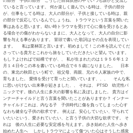
の部分 子供の部分 こうした自我状態の中でいつも誰かと交流し
ていると言っています。 何か楽しく遊んでいる時は、子供の部分
が、仕事をしてる時は、大人の部分が、子供と接している時は、親
の部分で反応しているんでしょうね。 トラウマという言葉を聞いた
事はあると思います。幼い時トラウマを受けて心に傷を受けるとあ
る場合その傷がわからないままに、大人となって、大人の自分に影
響を与える事があります。 冒頭で書いた歌詞はその点を表現してい
ます。 私は栗林匡と言います。初めまして！この本を読んでくだ
さっている貴方とこれから旅をしていただきたいと望ん でいます。
もし？よければで結構ですが、、 私が生まれたのは１９５６年１２
月１４日今この本を書いている時点で６５歳になりました。 日本
の、東北の秋田という町で、祖父母、両親、兄の６人家族の中で、
育ちました。 愛情を受けて育ったと聞いています、、、 そんな私
に思いがけない出来事が起きました、、 それは、 PTSD 幼児性パ
ニックです。後の人生に多大の影響を私に及ぼしました。 貴方はイ
ンナーチャイルドと言う言葉を聞いたことがありますか？ インナー
チャイルドこれは、内なる子 子供時代に傷を負ってしまった心す
なわち健全な子供の欲求です。 例えば、安心していたい、守られて
いたいという、愛されていたい、と言う子供の大切な欲求です。 そ
れは 後の人生に必要な安定感を与えます。歩き始めた人生へ
歩き
始めた人生へ
しかしトラウマによって傷ついた心はそうした感覚