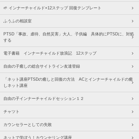
🌱 インナーチャイルド×12ステップ 回復テンプレート
ふうふの相談室
PTSD「事故、虐待、自然災害」大人、子供編 具体的にPTSDに、対処
する
電子書籍 インナーチャイルド放浪記 12ステップ
自由の子癒しの総合サイトライン友達登録
「ネット講座PTSDの癒しと回復の方法 ACとインナーチャイルドの癒
しネット講座
自由の子インナーチャイルドセッション１２
チャツト
カウンセラーとしての失敗
ネットで学ぼう！カウンセリング講座