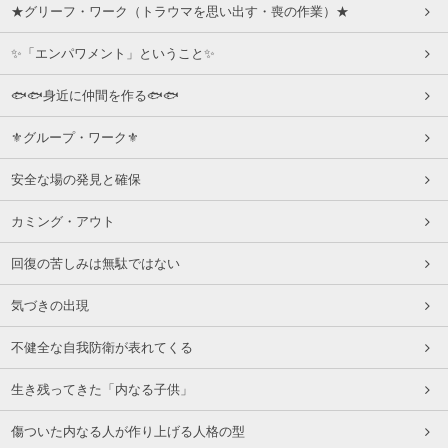
★グリーフ・ワーク（トラウマを思い出す・喪の作業）★
✨「エンパワメント」ということ✨
🐟🐟身近に仲間を作る🐟🐟
⚜グループ・ワーク⚜
安全な場の発見と確保
カミング・アウト
回復の苦しみは無駄ではない
気づきの出現
不健全な自我防衛が表れてくる
生き残ってきた「内なる子供」
傷ついた内なる人が作り上げる人格の型