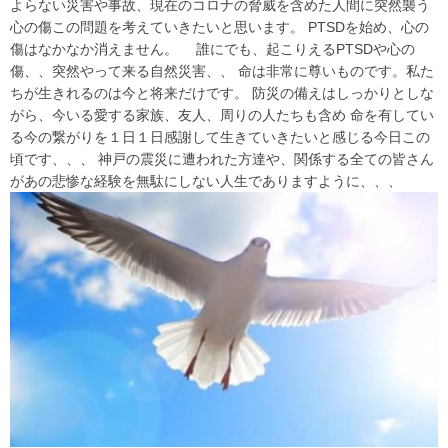
よらない災害や事故、現在のコロナの脅威を含めた人間に突然襲う
心の傷この問題を考えていきたいと思います。 PTSDを始め、心の
傷はなかなか消えません。 誰にでも、起こりえるPTSDや心の
傷、、突然やって来る自然災害、、 命は非常に尊いものです。私た
ちが生きれるのは今と将来だけです。 防災の備えはしっかりとしな
がら、今いる愛する家族、友人、周りの人たちも含め 命を有してい
る今の繋がりを１日１日感謝して生きていきたいと感じる今日この
頃です、、、 神戸の震災に遭われた方達や、関係する全ての皆さん
があの悲惨な経験を無駄にしない人生でありますように、、、