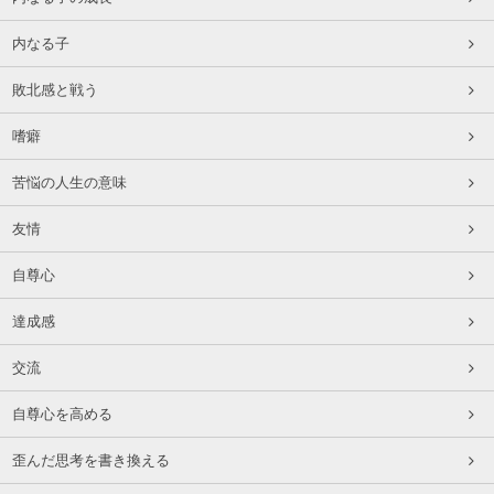
内なる子
敗北感と戦う
嗜癖
苦悩の人生の意味
友情
自尊心
達成感
交流
自尊心を高める
歪んだ思考を書き換える