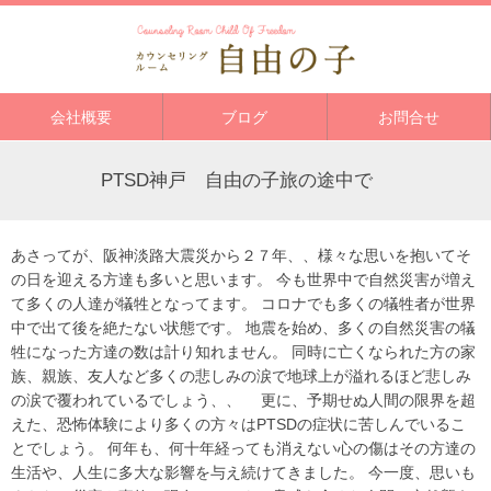
会社概要
ブログ
お問合せ
PTSD神戸 自由の子旅の途中で
あさってが、阪神淡路大震災から２７年、、様々な思いを抱いてそ
の日を迎える方達も多いと思います。 今も世界中で自然災害が増え
て多くの人達が犠牲となってます。 コロナでも多くの犠牲者が世界
中で出て後を絶たない状態です。 地震を始め、多くの自然災害の犠
牲になった方達の数は計り知れません。 同時に亡くなられた方の家
族、親族、友人など多くの悲しみの涙で地球上が溢れるほど悲しみ
の涙で覆われているでしょう、、 更に、予期せぬ人間の限界を超
えた、恐怖体験により多くの方々はPTSDの症状に苦しんでいるこ
とでしょう。 何年も、何十年経っても消えない心の傷はその方達の
生活や、人生に多大な影響を与え続けてきました。 今一度、思いも