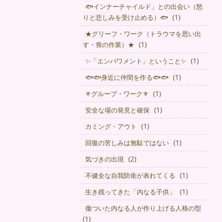
🐟インナーチャイルド」との出会い（怒
(1)
りと悲しみを受け止める）🐟
★グリーフ・ワーク（トラウマを思い出
(1)
す・喪の作業）★
(1)
✨「エンパワメント」ということ✨
(1)
🐟🐟身近に仲間を作る🐟🐟
(1)
⚜グループ・ワーク⚜
(1)
安全な場の発見と確保
(1)
カミング・アウト
(1)
回復の苦しみは無駄ではない
(2)
気づきの出現
(1)
不健全な自我防衛が表れてくる
(1)
生き残ってきた「内なる子供」
傷ついた内なる人が作り上げる人格の型
(1)