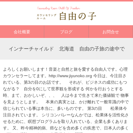
会社概要
ブログ
お問合せ
インナーチャイルド 北海道 自由の子旅の途中で
よろしくお願いします！音楽と自然と旅を愛する自由人です。心理
カウンセラーしてます。http://www.jiyunoko.org 今日は、今注目さ
れている、第3の目のお話です。 それが、ビジネスの成功にもつ
ながる？ 自分を0にして世界観を形成する 何かを行おうとする
時、まて、おかしいぞ、、、 人は今まで生きて来た価値観で 物事
を見ようとします。 本来の真実とは、かけ離れて一般常識の中で
信じられている事は本当に、多いものです。 第3の目 松果体今
注目されています。 シリコンバレーなんかでは、松果体を活性化さ
せるために、瞑想プログラムを取り入れている、企業も多くありま
す。 又、昨今精神的病、癌などを含め多くの疾患で、日本人の多く