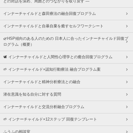
との対話を深め、周囲とのつながりを取り戻す ―
インナーチャイルドと森田療法の融合回復プログラム
インナーチャイルドと自暴自棄を癒すセルフワークシート
🌿HSP傾向のある人のための 日本人に合ったインナーチャイルド回復プ
ログラム（概要）
🕊 インナーチャイルドと人間性心理学との癒合回復プログラム
🌱 インナーチャイルド×認知行動療法 融合プログラム案
インナーチャイルドと精神分析療法との融合
潜在意識を知る自分に対する質問
インナーチャイルドと交流分析融合プログラム
🌱 インナーチャイルド×12ステップ 回復テンプレート
ふうふの相談室