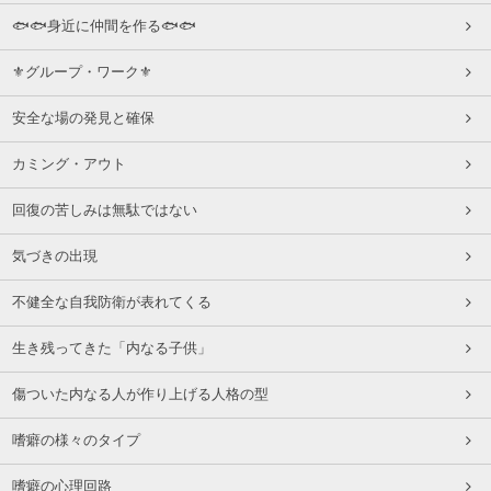
🐟🐟身近に仲間を作る🐟🐟
⚜グループ・ワーク⚜
安全な場の発見と確保
カミング・アウト
回復の苦しみは無駄ではない
気づきの出現
不健全な自我防衛が表れてくる
生き残ってきた「内なる子供」
傷ついた内なる人が作り上げる人格の型
嗜癖の様々のタイプ
嗜癖の心理回路