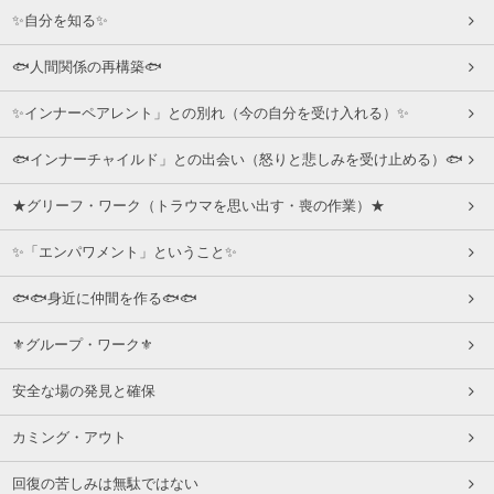
✨自分を知る✨
🐟人間関係の再構築🐟
✨インナーペアレント」との別れ（今の自分を受け入れる）✨
🐟インナーチャイルド」との出会い（怒りと悲しみを受け止める）🐟
★グリーフ・ワーク（トラウマを思い出す・喪の作業）★
✨「エンパワメント」ということ✨
🐟🐟身近に仲間を作る🐟🐟
⚜グループ・ワーク⚜
安全な場の発見と確保
カミング・アウト
回復の苦しみは無駄ではない