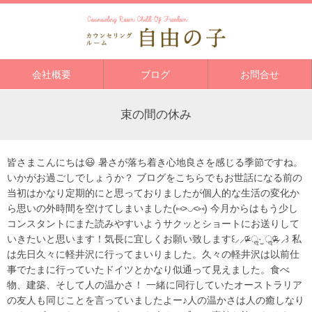
会社概要
ブログ
お問合せ
束の間の休み
皆さまこんにちは😃 暑さが落ち着き心地良さを感じる季節ですね。
いかがお過ごしでしょうか？ ブログをこちらでもお世話になる前の
当初はかなり定期的にと思っておりましたが個人的な生活の変化か
ら思いの外時間を空けてしまいました(⑅˃◡˂⑅) 今月からはもう少し
コンスタントにまた読みやすいようサクッとショートにお送りして
いきたいと思います！気長に宜しくお願い致します꒰⸝⸝ᵒ̴̶̷᷄ ॢ·̫ ॢᵒ̴̶̷᷅⸝⸝꒱ 私
は先日久々に軽井沢に行ってまいりました。久々の軽井沢は以前仕
事でたまに行っていたドイツとかなり似通って見えました。食べ
物、建築、そして人の温かさ！ 一緒に同行していたオーストラリア
の友人も同じことを言っていましたよー♪人の温かさは人の癒しなり