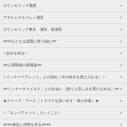
カウンセリング葛西
アダルトチルドレン浦安
カウンセリング東京 浦安 新浦安
🐟中心となる課題に取り組む🐟
✨自分を知る✨
🐟人間関係の再構築🐟
✨インナーペアレント」との別れ（今の自分を受け入れる）✨
🐟インナーチャイルド」との出会い（怒りと悲しみを受け止める）🐟
★グリーフ・ワーク（トラウマを思い出す・喪の作業）★
✨「エンパワメント」ということ✨
🐟🐟身近に仲間を作る🐟🐟