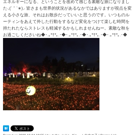
エネルギーになる、ということを改めて感じる素敵な旅になりまし
た⸜(´ ˘ `∗)⸝ 皆さまも世界的状況があるなかではありますが視点を変
える小さな旅、それはお散歩だっていいと思うのです。いつものル
ーティンをあえて外した行動をするなど変化をつけて楽しむ時間を
持たれたならストレスも軽減するかもしれませんねー。素敵な秋を
お過ごしくださいね◆･.｡*†*｡.･◆･.｡*†*｡.･◆･.｡*†*｡.･◆･.｡*†*｡.･◆