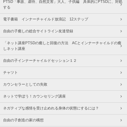
PTSD「事故、虐待、自然災害」大人、子供編 具体的にPTSDに、対処
する
電子書籍 インナーチャイルド放浪記 12ステップ
自由の子癒しの総合サイトライン友達登録
「ネット講座PTSDの癒しと回復の方法 ACとインナーチャイルドの癒
しネット講座
自由の子インナーチャイルドセッション１２
チャツト
カウンセラーとしての失敗
ネットで学ぼう！カウンセリング講座
ネガティブな感情を受け止めれる身体の状態にするには？
自由の子創造の家の構想