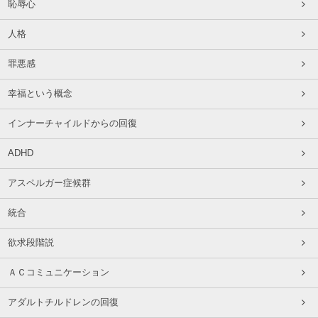
恥辱心
人格
罪悪感
幸福という概念
インナーチャイルドからの回復
ADHD
アスペルガー症候群
統合
欲求段階説
ＡＣコミュニケーション
アダルトチルドレンの回復