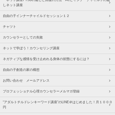
「ネット講座PTSDの癒しと回復の方法 ACとインナーチャイルドの癒
しネット講座
自由の子インナーチャイルドセッション１２
チャツト
カウンセラーとしての失敗
ネットで学ぼう！カウンセリング講座
ネガティブな感情を受け止めれる身体の状態にするには？
自由の子創造の家の構想
お問い合わせ メールアドレス
プロフェッショナル心理カウンセラーメルマガ登録
“アダルトチルドレンキーワード講座”のLINE＠はじめました！月１０００
円