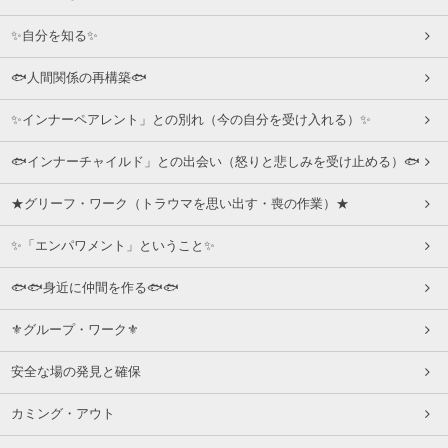
✨自分を知る✨
🐟人間関係の再構築🐟
✨インナーペアレント」との別れ（今の自分を受け入れる）✨
🐟インナーチャイルド」との出会い（怒りと悲しみを受け止める）🐟
★グリーフ・ワーク（トラウマを思い出す・喪の作業）★
✨「エンパワメント」ということ✨
🐟🐟身近に仲間を作る🐟🐟
⚜グループ・ワーク⚜
安全な場の発見と確保
カミング・アウト