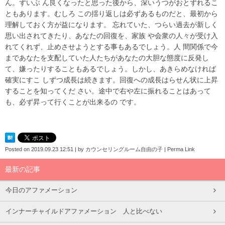
ん。ずいぶ ん良くなったと思った後から、深いうつがおとずれるこ
ともあります。むしろ この揺り返しは必ずあるものだと、最初から
理解しておく方が益になります。 忘れていた、つらい過去が新しく
思い出されてきたり、あなたの回復を、家族 や会衆の人々が受け入
れてくれず、止めさせようとする事もあるでしょう。人 間関係で今
まであなたを支配していた人たちがあなたの大胆な態度に反発し
て、嫌ったりすることもあるでしょう。しかし、あきらめなければ
確実にすこ しずつ成長は続きます。回復への成長はらせん状に上昇
することを知ってくだ さい。途中で右や左に振れることはあって
も、必ず昇って行くことが出来るの です。
Posted on
2019.09.23 12:51
|
by
カウンセリングルーム自由の子
|
Perma Link
最新の記事
今日のアファメーション
インナーチャイルドアファメーション 人と比べない