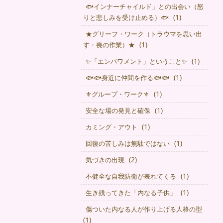
🐟インナーチャイルド」との出会い（怒
(1)
りと悲しみを受け止める）🐟
★グリーフ・ワーク（トラウマを思い出
(1)
す・喪の作業）★
(1)
✨「エンパワメント」ということ✨
(1)
🐟🐟身近に仲間を作る🐟🐟
(1)
⚜グループ・ワーク⚜
(1)
安全な場の発見と確保
(1)
カミング・アウト
(1)
回復の苦しみは無駄ではない
(2)
気づきの出現
(1)
不健全な自我防衛が表れてくる
(1)
生き残ってきた「内なる子供」
傷ついた内なる人が作り上げる人格の型
(1)