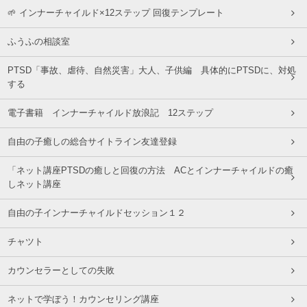
🌱 インナーチャイルド×12ステップ 回復テンプレート
ふうふの相談室
PTSD「事故、虐待、自然災害」大人、子供編 具体的にPTSDに、対処
する
電子書籍 インナーチャイルド放浪記 12ステップ
自由の子癒しの総合サイトライン友達登録
「ネット講座PTSDの癒しと回復の方法 ACとインナーチャイルドの癒
しネット講座
自由の子インナーチャイルドセッション１２
チャツト
カウンセラーとしての失敗
ネットで学ぼう！カウンセリング講座