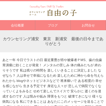
会社概要
ブログ
お問合せ
カウンセリング浦安 東京 新浦安 最後の日今まであ
りがとう
あと一年 今日でラストの日 最近重曹が癌や被爆者ＰMS、歯の虫歯
胃潰瘍に効くことが発覚！ メンタルの苦しみ 体の痛みたちが 終わ
りそうです 私は残りの時間を 楽しくいきることに決定しました な
ぜなら？ 人は幸せで幸福になるため 楽しむために神から命を与えら
れたから blogやネットビジネスなどで 将来稼いで ある程度の 幸せ
を感じながら 生きる予定です 身近な人々が 悲しんで病院でなくな
っていくよをみると せめて楽しんでスイスで 安らかに 逝くのを達
成するのです 人は恨みや妬み 障害をもつと 破壊てきになり 様々な
病気になる 私にできることは あなたにこのメッセージを送ることで