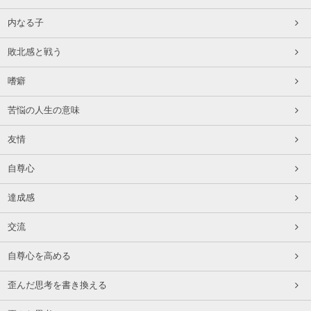
内なる子
敗北感と戦う
嗜癖
苦悩の人生の意味
友情
自尊心
達成感
交流
自尊心を高める
歪んだ思考を書き換える