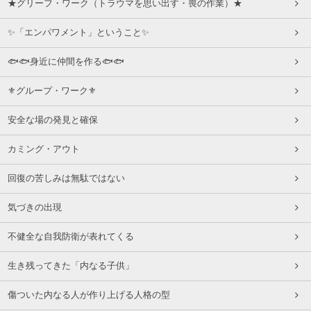
★グリーフ・ワーク（トラウマを思い出す・喪の作業）★
✨「エンパワメント」ということ✨
🐟🐟身近に仲間を作る🐟🐟
⚜グループ・ワーク⚜
安全な場の発見と確保
カミング・アウト
回復の苦しみは無駄ではない
気づきの出現
不健全な自我防衛が表れてくる
生き残ってきた「内なる子供」
傷ついた内なる人が作り上げる人格の型