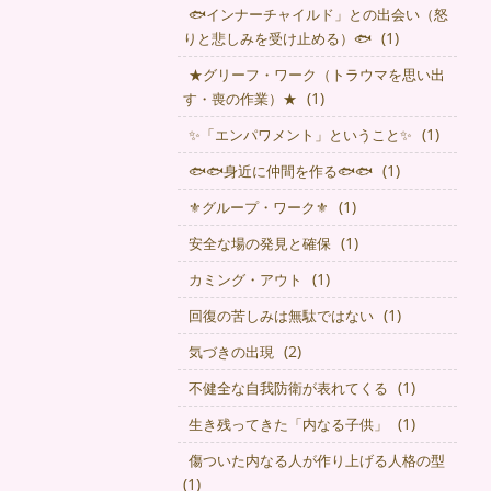
🐟インナーチャイルド」との出会い（怒
(1)
りと悲しみを受け止める）🐟
★グリーフ・ワーク（トラウマを思い出
(1)
す・喪の作業）★
(1)
✨「エンパワメント」ということ✨
(1)
🐟🐟身近に仲間を作る🐟🐟
(1)
⚜グループ・ワーク⚜
(1)
安全な場の発見と確保
(1)
カミング・アウト
(1)
回復の苦しみは無駄ではない
(2)
気づきの出現
(1)
不健全な自我防衛が表れてくる
(1)
生き残ってきた「内なる子供」
傷ついた内なる人が作り上げる人格の型
(1)