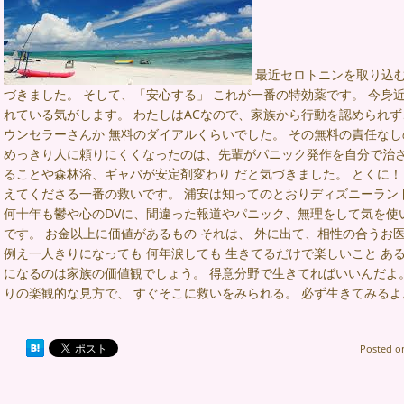
最近セロトニンを取り込む
づきました。 そして、「安心する」 これが一番の特効薬です。 今身
れている気がします。 わたしはACなので、家族から行動を認められ
ウンセラーさんか 無料のダイアルくらいでした。 その無料の責任なしの
めっきり人に頼りにくくなったのは、先輩がパニック発作を自分で治さ
ることや森林浴、ギャバが安定剤変わり だと気づきました。 とくに！
えてくださる一番の救いです。 浦安は知ってのとおりディズニーラン
何十年も鬱や心のDVに、間違った報道やパニック、無理をして気を使
です。 お金以上に価値があるもの それは、 外に出て、相性の合うお
例え一人きりになっても 何年涙しても 生きてるだけで楽しいこと あ
になるのは家族の価値観でしょう。 得意分野で生きてればいいんだよ。
りの楽観的な見方で、 すぐそこに救いをみられる。 必ず生きてみるよ
Posted 