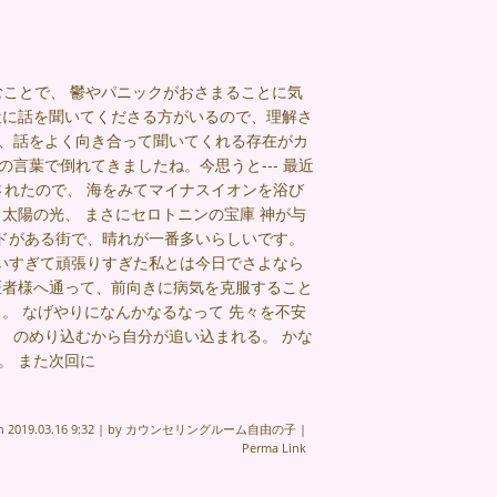
ことで、 鬱やパニックがおさまることに気
近に話を聞いてくださる方がいるので、理解さ
ず、話をよく向き合って聞いてくれる存在がカ
言葉で倒れてきましたね。今思うと‐‐‐ 最近
れたので、 海をみてマイナスイオンを浴び
 太陽の光、 まさにセロトニンの宝庫 神が与
ドがある街で、晴れが一番多いらしいです。
いすぎて頑張りすぎた私とは今日でさよなら
医者様へ通って、前向きに病気を克服すること
る。 なげやりになんかなるなって 先々を不安
 のめり込むから自分が追い込まれる。 かな
。 また次回に
on
2019.03.16 9:32
|
by
カウンセリングルーム自由の子
|
Perma Link