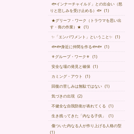
🐟インナーチャイルド」との出会い（怒
(1)
りと悲しみを受け止める）🐟
★グリーフ・ワーク（トラウマを思い出
(1)
す・喪の作業）★
(1)
✨「エンパワメント」ということ✨
(1)
🐟🐟身近に仲間を作る🐟🐟
(1)
⚜グループ・ワーク⚜
(1)
安全な場の発見と確保
(1)
カミング・アウト
(1)
回復の苦しみは無駄ではない
(2)
気づきの出現
(1)
不健全な自我防衛が表れてくる
(1)
生き残ってきた「内なる子供」
傷ついた内なる人が作り上げる人格の型
(1)