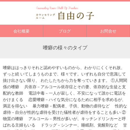
会社概要
ブログ
お問合せ
嗜癖の様々のタイプ
嗜癖ははっきりそれと認めやすいものから、わかりにくくそれ故、
ずっと続 いてしまうものまで、様々です。いずれも自分で意識して
抜け出さない限り、 わたしたちから力を奪っていきます。 ①人間関
係の嗜癖 共依存－アルコール依存症とその妻、依存的な生徒と支
配的な教師 電話中毒－一人が寂しく、不安になって誰かに電話を
かけまくる 恋愛嗜癖－ハイな気分になるために相手を求めるが、
満足を得ない 暴力嗜癖－配偶者、子供、動物の虐待など 性的な
虐待－自分が性的な虐待を受けた犠牲者が虐待をすることも多い ②
物質の嗜癖 アルコール－男性が多いが、キッチンドリンカーと呼
ばれる主婦もいる ドラッグ－シンナー、睡眠剤、覚醒剤など 甘