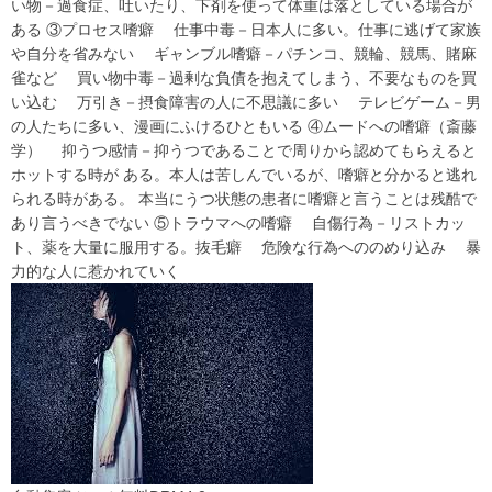
い物－過食症、吐いたり、下剤を使って体重は落としている場合が
ある ③プロセス嗜癖 仕事中毒－日本人に多い。仕事に逃げて家族
や自分を省みない ギャンブル嗜癖－パチンコ、競輪、競馬、賭麻
雀など 買い物中毒－過剰な負債を抱えてしまう、不要なものを買
い込む 万引き－摂食障害の人に不思議に多い テレビゲーム－男
の人たちに多い、漫画にふけるひともいる ④ムードへの嗜癖（斎藤
学） 抑うつ感情－抑うつであることで周りから認めてもらえると
ホットする時が ある。本人は苦しんでいるが、嗜癖と分かると逃れ
られる時がある。 本当にうつ状態の患者に嗜癖と言うことは残酷で
あり言うべきでない ⑤トラウマへの嗜癖 自傷行為－リストカッ
ト、薬を大量に服用する。抜毛癖 危険な行為へののめり込み 暴
力的な人に惹かれていく