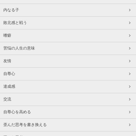
内なる子
敗北感と戦う
嗜癖
苦悩の人生の意味
友情
自尊心
達成感
交流
自尊心を高める
歪んだ思考を書き換える