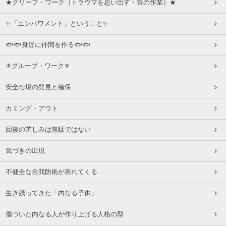
★グリーフ・ワーク（トラウマを思い出す・喪の作業）★
✨「エンパワメント」ということ✨
🐟🐟身近に仲間を作る🐟🐟
⚜グループ・ワーク⚜
安全な場の発見と確保
カミング・アウト
回復の苦しみは無駄ではない
気づきの出現
不健全な自我防衛が表れてくる
生き残ってきた「内なる子供」
傷ついた内なる人が作り上げる人格の型