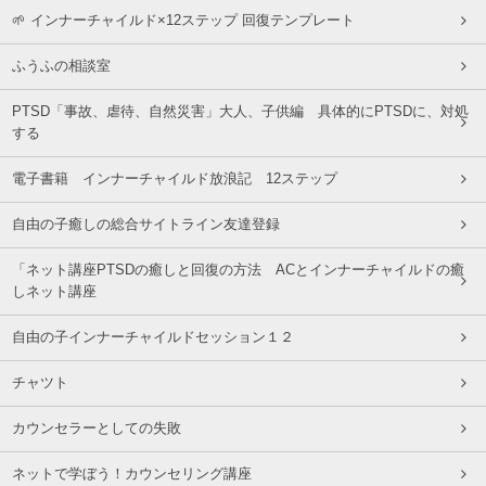
🌱 インナーチャイルド×12ステップ 回復テンプレート
ふうふの相談室
PTSD「事故、虐待、自然災害」大人、子供編 具体的にPTSDに、対処
する
電子書籍 インナーチャイルド放浪記 12ステップ
自由の子癒しの総合サイトライン友達登録
「ネット講座PTSDの癒しと回復の方法 ACとインナーチャイルドの癒
しネット講座
自由の子インナーチャイルドセッション１２
チャツト
カウンセラーとしての失敗
ネットで学ぼう！カウンセリング講座