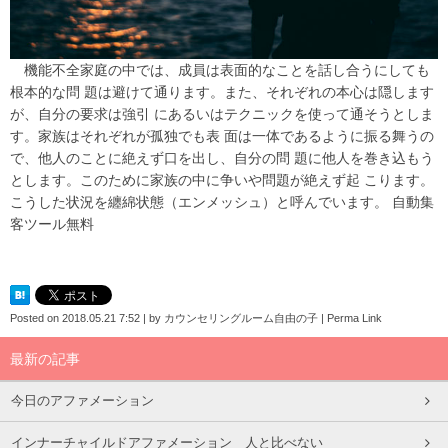
機能不全家庭の中では、成員は表面的なことを話し合うにしても
根本的な問 題は避けて通ります。また、それぞれの本心は隠します
が、自分の要求は強引 にあるいはテクニックを使って通そうとしま
す。家族はそれぞれが孤独でも表 面は一体であるように振る舞うの
で、他人のことに絶えず口を出し、自分の問 題に他人を巻き込もう
とします。このために家族の中に争いや問題が絶えず起 こります。
こうした状況を纏綿状態（エンメッシュ）と呼んでいます。
自動集
客ツール無料
Posted on
2018.05.21 7:52
|
by
カウンセリングルーム自由の子
|
Perma Link
最新の記事
今日のアファメーション
インナーチャイルドアファメーション 人と比べない