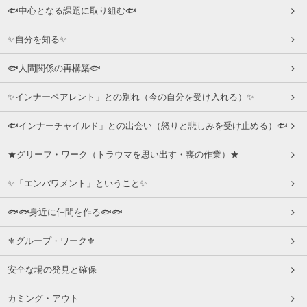
🐟中心となる課題に取り組む🐟
✨自分を知る✨
🐟人間関係の再構築🐟
✨インナーペアレント」との別れ（今の自分を受け入れる）✨
🐟インナーチャイルド」との出会い（怒りと悲しみを受け止める）🐟
★グリーフ・ワーク（トラウマを思い出す・喪の作業）★
✨「エンパワメント」ということ✨
🐟🐟身近に仲間を作る🐟🐟
⚜グループ・ワーク⚜
安全な場の発見と確保
カミング・アウト