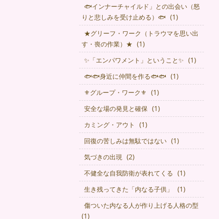
🐟インナーチャイルド」との出会い（怒
(1)
りと悲しみを受け止める）🐟
★グリーフ・ワーク（トラウマを思い出
(1)
す・喪の作業）★
(1)
✨「エンパワメント」ということ✨
(1)
🐟🐟身近に仲間を作る🐟🐟
(1)
⚜グループ・ワーク⚜
(1)
安全な場の発見と確保
(1)
カミング・アウト
(1)
回復の苦しみは無駄ではない
(2)
気づきの出現
(1)
不健全な自我防衛が表れてくる
(1)
生き残ってきた「内なる子供」
傷ついた内なる人が作り上げる人格の型
(1)