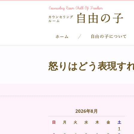
怒りはどう表現す
2026年8月
日
月
火
水
木
金
土
1