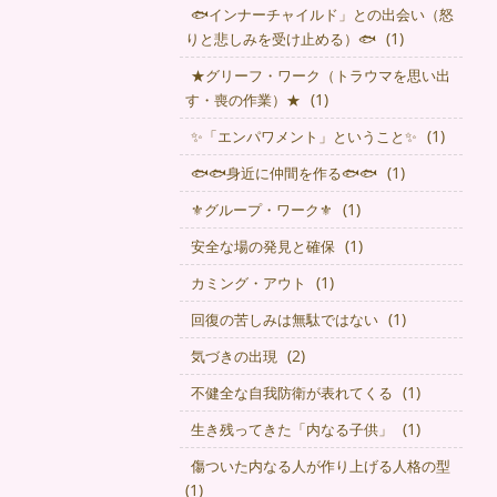
🐟インナーチャイルド」との出会い（怒
(1)
りと悲しみを受け止める）🐟
★グリーフ・ワーク（トラウマを思い出
(1)
す・喪の作業）★
(1)
✨「エンパワメント」ということ✨
(1)
🐟🐟身近に仲間を作る🐟🐟
(1)
⚜グループ・ワーク⚜
(1)
安全な場の発見と確保
(1)
カミング・アウト
(1)
回復の苦しみは無駄ではない
(2)
気づきの出現
(1)
不健全な自我防衛が表れてくる
(1)
生き残ってきた「内なる子供」
傷ついた内なる人が作り上げる人格の型
(1)