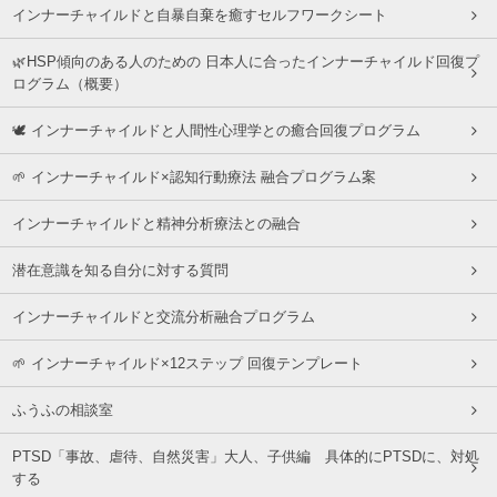
インナーチャイルドと自暴自棄を癒すセルフワークシート
🌿HSP傾向のある人のための 日本人に合ったインナーチャイルド回復プ
ログラム（概要）
🕊 インナーチャイルドと人間性心理学との癒合回復プログラム
🌱 インナーチャイルド×認知行動療法 融合プログラム案
インナーチャイルドと精神分析療法との融合
潜在意識を知る自分に対する質問
インナーチャイルドと交流分析融合プログラム
🌱 インナーチャイルド×12ステップ 回復テンプレート
ふうふの相談室
PTSD「事故、虐待、自然災害」大人、子供編 具体的にPTSDに、対処
する