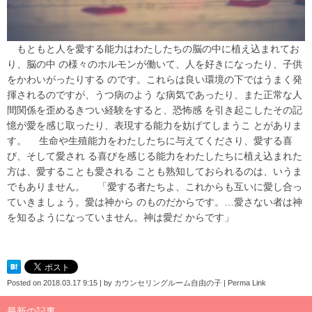
もともと人を愛する能力はわたしたちの脳の中に植え込まれてお
り、脳の中 の様々のホルモンが働いて、人を好きになったり、子供
をかわいがったりする のです。これらは良い環境の下ではうまく発
揮されるのですが、うつ病のよう な病気であったり、また正常な人
間関係を歪めるきつい経験をすると、恐怖感 を引き起こしたその記
憶が愛を感じ取ったり、表現する能力を妨げてしまうこ とがありま
す。 生命や生殖能力をわたしたちに与えてくださり、愛する喜
び、そして愛され る喜びを感じる能力をわたしたちに植え込まれた
方は、愛することも愛される ことも熟知しておられるのは、いうま
でもありません。 「愛する者たちよ、これからも互いに愛し合っ
ていきましょう。愛は神から のものだからです。…愛さない者は神
を知るようになっていません。神は愛だ からです」
Posted on
2018.03.17 9:15
|
by
カウンセリングルーム自由の子
|
Perma Link
最新の記事