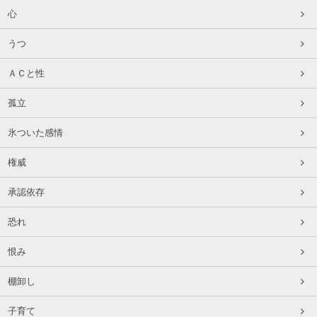
心
うつ
ＡＣと性
孤立
氷ついた感情
権威
承認依存
恐れ
恨み
棚卸し
子育て