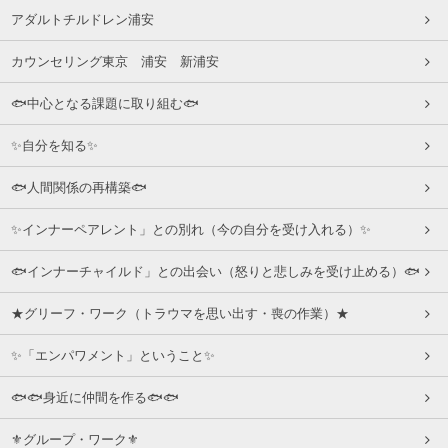
アダルトチルドレン浦安
カウンセリング東京 浦安 新浦安
🐟中心となる課題に取り組む🐟
✨自分を知る✨
🐟人間関係の再構築🐟
✨インナーペアレント」との別れ（今の自分を受け入れる）✨
🐟インナーチャイルド」との出会い（怒りと悲しみを受け止める）🐟
★グリーフ・ワーク（トラウマを思い出す・喪の作業）★
✨「エンパワメント」ということ✨
🐟🐟身近に仲間を作る🐟🐟
⚜グループ・ワーク⚜