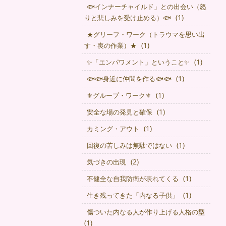
🐟インナーチャイルド」との出会い（怒
(1)
りと悲しみを受け止める）🐟
★グリーフ・ワーク（トラウマを思い出
(1)
す・喪の作業）★
(1)
✨「エンパワメント」ということ✨
(1)
🐟🐟身近に仲間を作る🐟🐟
(1)
⚜グループ・ワーク⚜
(1)
安全な場の発見と確保
(1)
カミング・アウト
(1)
回復の苦しみは無駄ではない
(2)
気づきの出現
(1)
不健全な自我防衛が表れてくる
(1)
生き残ってきた「内なる子供」
傷ついた内なる人が作り上げる人格の型
(1)