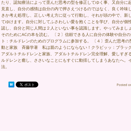
たり、認知療法によって歪んだ思考の型を修正してゆく事、又自分に
見直し、自分の感情は自分の内で押さえつけるのではなく、良く吟味
きか考え処理し、正しい考え方に従って行動し、それが頭の中で、新
てゆけます。自分に対してふさわしい愛を抱くことを学び、自分が個
認し、自分と同じ人間は２人といない事を認識します。やってみましょ
そのためにACの本を読む。 〔２〕信頼できる人に自分の体験や自分の
ト：チルドレンのためのプログラムに参加する。 〔４〕歪んだ思考の型
動と家族 斉藤学著 私は親のようにならない！クラビッッ：ブラック
アダルトチルドレンと家族、アダルトチルドレン完全理解、愛しすぎ
ルドレンと癒し、ささいなことにもすぐに動揺してしまうあなたへ。
法。
Posted 