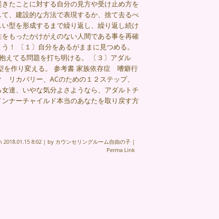
起きたことに対する自分の見方や受け止め方を
して、建設的な方法で表現するか、捨て去るべ
しい型を形成するまで繰り返し、繰り返し続け
性をもったかけがえのない人間である事を再確
う！ 〔１〕自分をあるがままに見つめる。
抱えてる問題を打ち明ける。 〔３〕アダル
を作り変える。 参考書 家族依存症 嗜癖行
 リカバリー、ACのための１２ステップ、
る女達、いやな気分よさようなら、アダルトチ
インナーチャイルド本当のあなたを取り戻す方
on
2018.01.15 8:02
|
by
カウンセリングルーム自由の子
|
Perma Link