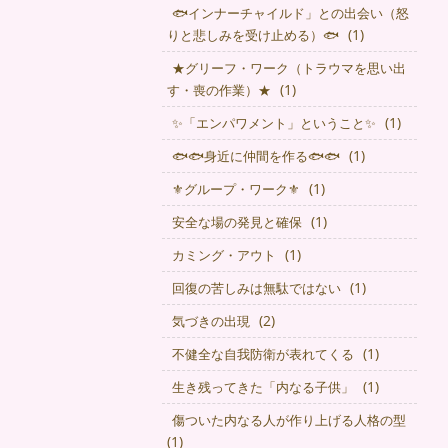
🐟インナーチャイルド」との出会い（怒
(1)
りと悲しみを受け止める）🐟
★グリーフ・ワーク（トラウマを思い出
(1)
す・喪の作業）★
(1)
✨「エンパワメント」ということ✨
(1)
🐟🐟身近に仲間を作る🐟🐟
(1)
⚜グループ・ワーク⚜
(1)
安全な場の発見と確保
(1)
カミング・アウト
(1)
回復の苦しみは無駄ではない
(2)
気づきの出現
(1)
不健全な自我防衛が表れてくる
(1)
生き残ってきた「内なる子供」
傷ついた内なる人が作り上げる人格の型
(1)