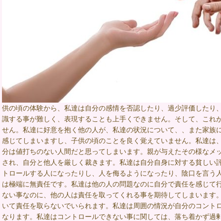
供の頃の体験から、私達は自分の感情を否認したり、過少評価したり
識する事が難しく、表現することも上手くできません。そして、これ
せん。私達に好意を抱く他の人が、私達の状況について、、また家族
感じてしまいますし、子供の頃のことを良く覚えていません。私達は
分は値打ちのない人間だと思ってしまいます。親が与えたその様なメ
され、自分と他人を厳しく裁きます。私達は自分自身に対する貧しい
トロールする人になったりし、人を侮るようになったり、陰口を言う
は極端に無責任です。私達は他の人の問題なのに自分で責任を感じて
ない事なのに、他の人は責任を取ってくれる事を期待してしまいます
いて責任を取らないでいられます。私達は周囲の情況が自分のコント
なります。私達はコントロールできない事に関しては、落ち着かず過