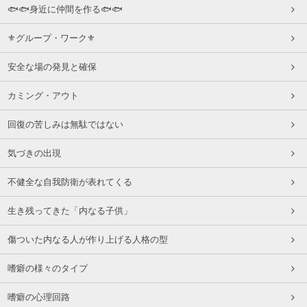
🐟🐟身近に仲間を作る🐟🐟
⚜グループ・ワーク⚜
安全な場の発見と確保
カミング・アウト
回復の苦しみは無駄ではない
気づきの出現
不健全な自我防衛が表れてくる
生き残ってきた「内なる子供」
傷ついた内なる人が作り上げる人格の型
嗜癖の様々のタイプ
嗜癖の心理回路