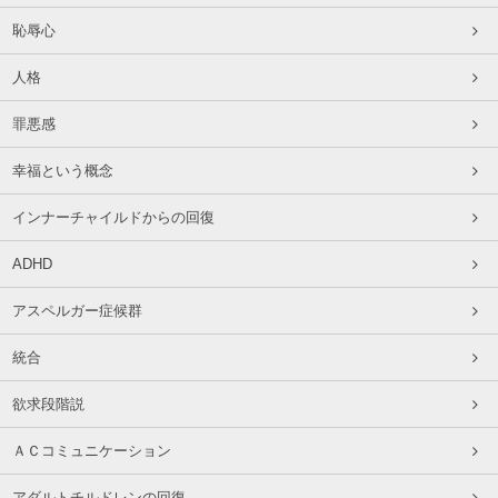
恥辱心
人格
罪悪感
幸福という概念
インナーチャイルドからの回復
ADHD
アスペルガー症候群
統合
欲求段階説
ＡＣコミュニケーション
アダルトチルドレンの回復