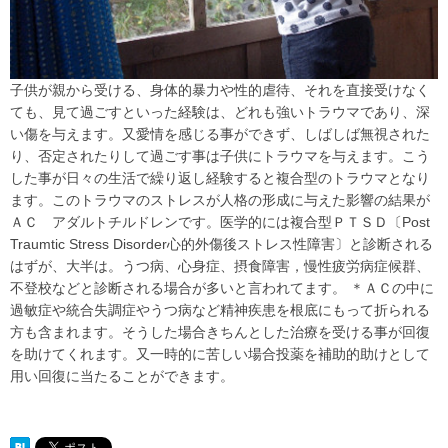
子供が親から受ける、身体的暴力や性的虐待、それを直接受けなく
ても、見て過ごすといった経験は、どれも強いトラウマであり、深
い傷を与えます。又愛情を感じる事ができず、しばしば無視された
り、否定されたりして過ごす事は子供にトラウマを与えます。こう
した事が日々の生活で繰り返し経験すると複合型のトラウマとなり
ます。このトラウマのストレスが人格の形成に与えた影響の結果が
ＡＣ アダルトチルドレンです。医学的には複合型ＰＴＳＤ〔Post
Traumtic Stress Disorder心的外傷後ストレス性障害〕と診断される
はずが、大半は。うつ病、心身症、摂食障害，慢性疲労病症候群、
不登校などと診断される場合が多いと言われてます。 ＊ＡＣの中に
過敏症や統合失調症やうつ病など精神疾患を根底にもって折られる
方も含まれます。そうした場合きちんとした治療を受ける事が回復
を助けてくれます。又一時的に苦しい場合投薬を補助的助けとして
用い回復に当たることができます。