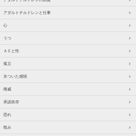
アダルトチルドレンと仕事
心
うつ
ＡＣと性
孤立
氷ついた感情
権威
承認依存
恐れ
恨み