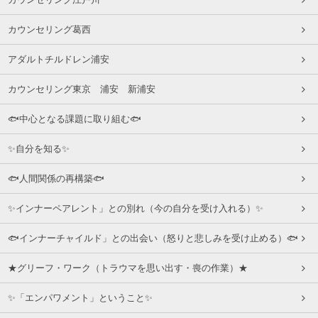
カウンセリング葛西
アダルトチルドレン浦安
カウンセリング東京 浦安 新浦安
🐟中心となる課題に取り組む🐟
✨自分を知る✨
🐟人間関係の再構築🐟
✨インナーペアレント」との別れ（今の自分を受け入れる）✨
🐟インナーチャイルド」との出会い（怒りと悲しみを受け止める）🐟
★グリーフ・ワーク（トラウマを思い出す・喪の作業）★
✨「エンパワメント」ということ✨