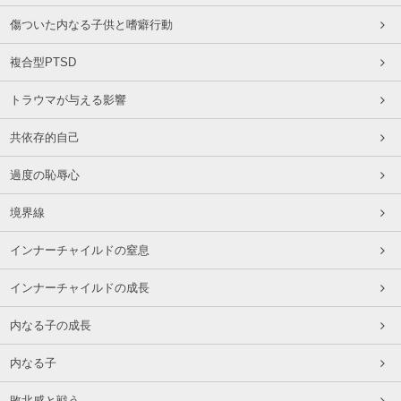
傷ついた内なる子供と嗜癖行動
複合型PTSD
トラウマが与える影響
共依存的自己
過度の恥辱心
境界線
インナーチャイルドの窒息
インナーチャイルドの成長
内なる子の成長
内なる子
敗北感と戦う