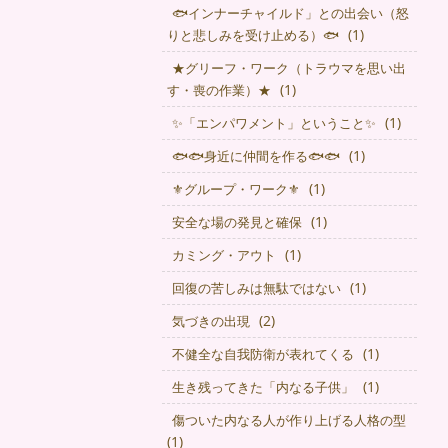
🐟インナーチャイルド」との出会い（怒
(1)
りと悲しみを受け止める）🐟
★グリーフ・ワーク（トラウマを思い出
(1)
す・喪の作業）★
(1)
✨「エンパワメント」ということ✨
(1)
🐟🐟身近に仲間を作る🐟🐟
(1)
⚜グループ・ワーク⚜
(1)
安全な場の発見と確保
(1)
カミング・アウト
(1)
回復の苦しみは無駄ではない
(2)
気づきの出現
(1)
不健全な自我防衛が表れてくる
(1)
生き残ってきた「内なる子供」
傷ついた内なる人が作り上げる人格の型
(1)