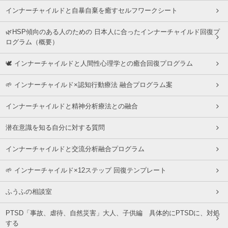
インナーチャイルドと自暴自棄を癒すセルフワークシート
🌿HSP傾向のある人のための 日本人に合ったインナーチャイルド回復プ
ログラム（概要）
🕊 インナーチャイルドと人間性心理学との癒合回復プログラム
🌱 インナーチャイルド×認知行動療法 融合プログラム案
インナーチャイルドと精神分析療法との融合
潜在意識を知る自分に対する質問
インナーチャイルドと交流分析融合プログラム
🌱 インナーチャイルド×12ステップ 回復テンプレート
ふうふの相談室
PTSD「事故、虐待、自然災害」大人、子供編 具体的にPTSDに、対処
する