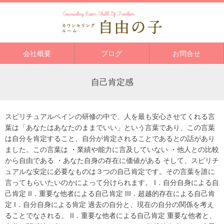
会社概要
ブログ
お問合せ
自己肯定感
スピリチュアルペインの研修の中で、人を最も安心させてくれる言
葉は「あなたはあなたのままでいい」という言葉であり、この言葉
は自分を肯定すること、自分が肯定されることであるとの話があり
ました。この言葉は ・業績や能力に言及していない ・他人との比較
から自由である ・あなた自身の存在に価値がある そして、スピリチ
ュアルな安定に必要なものは３つの自己肯定です。その言葉を誰に
言ってもらいたいのかによって分けられます。 I．自分自身による自
己肯定 II．重要な他者による自己肯定 III．超越的存在による自己肯
定 I．自分自身による肯定 過去の自分と、現在の自分の関係を考え
ることでなされる。 II．重要な他者による自己肯定 重要な他者と、