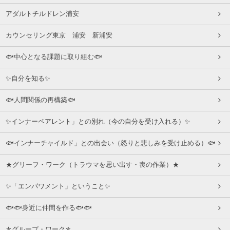
アダルトチルドレン浦安
カウンセリング東京 浦安 新浦安
🐟中心となる課題に取り組む🐟
✨自分を知る✨
🐟人間関係の再構築🐟
✨インナーペアレント」との別れ（今の自分を受け入れる）✨
🐟インナーチャイルド」との出会い（怒りと悲しみを受け止める）🐟
★グリーフ・ワーク（トラウマを思い出す・喪の作業）★
✨「エンパワメント」ということ✨
🐟🐟身近に仲間を作る🐟🐟
⚜グループ・ワーク⚜