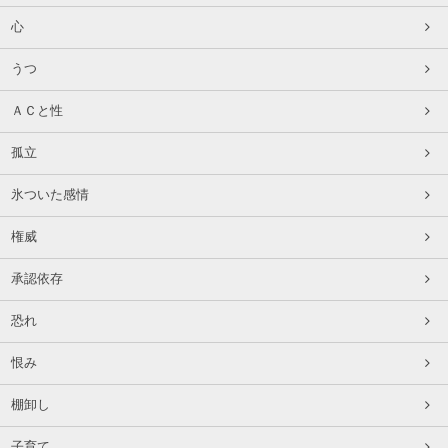
心
うつ
ＡＣと性
孤立
氷ついた感情
権威
承認依存
恐れ
恨み
棚卸し
子育て